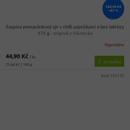
122,10 Kč
–63 %
Exquisa pomazánkový sýr s chilli papričkami a bez laktózy
175 g
- originál z Německa
Vyprodáno
44,90 Kč
/ ks
Do košíku
Měrná
25,66 Kč / 100 g
cena:
Kód:
193175