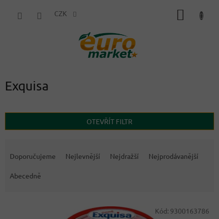
Přejít
NÁKUP
na
CZK
obsah
KOŠÍK
Exquisa
OTEVŘÍT FILTR
Ř
a
Doporučujeme
Nejlevnější
Nejdražší
Nejprodávanější
z
e
Abecedně
n
í
V
p
Kód:
9300163786
ý