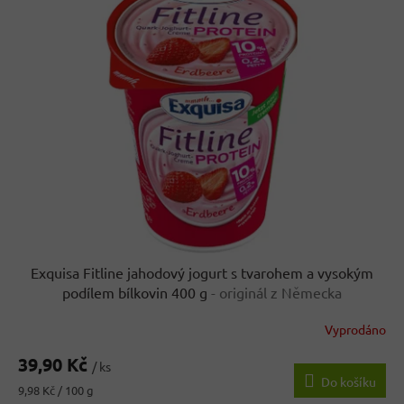
r
p
o
i
d
s
u
p
k
r
t
o
ů
d
u
k
t
ů
Exquisa Fitline jahodový jogurt s tvarohem a vysokým
podílem bílkovin 400 g
- originál z Německa
Vyprodáno
39,90 Kč
/ ks
Do košíku
Měrná
9,98 Kč / 100 g