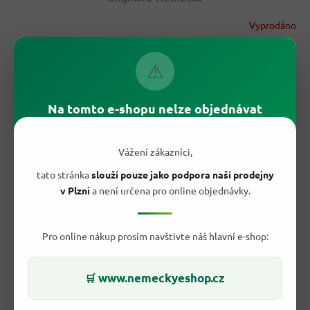
Vyprodáno
44,90 Kč
/ ks
Do košíku
⚠
Měrná
22,45 Kč / 100 g
cena:
Kód:
173075
Na tomto e-shopu nelze objednávat
Vážení zákazníci,
tato stránka
slouží pouze jako podpora naší prodejny
v Plzni
a není určena pro online objednávky.
Pro online nákup prosím navštivte náš hlavní e-shop:
122,10 Kč
www.nemeckyeshop.cz
🛒
–63 %