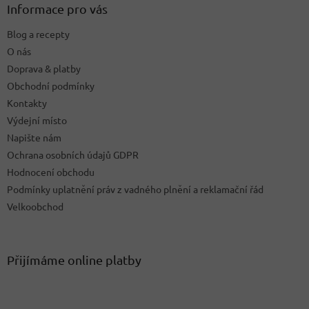
a
a
Informace pro vás
c
t
í
Blog a recepty
í
p
O nás
r
v
Doprava & platby
k
Obchodní podmínky
y
Kontakty
v
ý
Výdejní místo
p
Napište nám
i
Ochrana osobních údajů GDPR
s
u
Hodnocení obchodu
Podmínky uplatnění práv z vadného plnění a reklamační řád
Velkoobchod
Přijímáme online platby