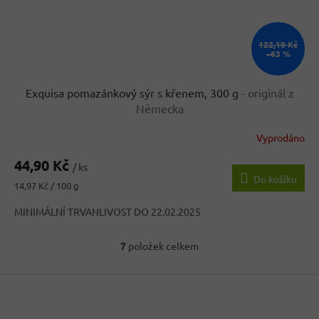
122,10 Kč
–63 %
Exquisa pomazánkový sýr s křenem, 300 g
- originál z
Německa
Vyprodáno
44,90 Kč
/ ks
Do košíku
Měrná
14,97 Kč / 100 g
cena:
MINIMÁLNÍ TRVANLIVOST DO 22.02.2025
7
položek celkem
O
v
Z
l
á
á
d
p