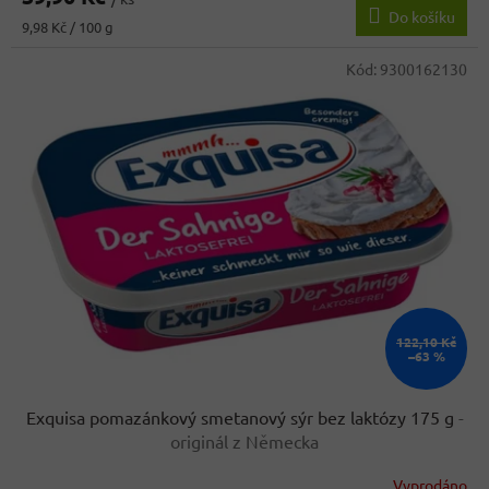
Do košíku
Měrná
9,98 Kč / 100 g
cena:
Kód:
9300162130
122,10 Kč
–63 %
Exquisa pomazánkový smetanový sýr bez laktózy 175 g
-
originál z Německa
Vyprodáno