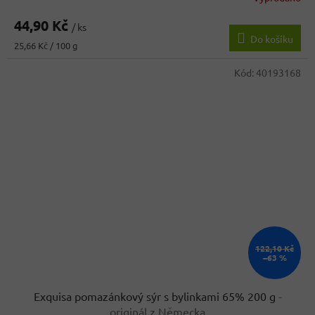
44,90 Kč
/ ks
Do košíku
Měrná
25,66 Kč / 100 g
cena:
Kód:
40193168
122,10 Kč
–63 %
Exquisa pomazánkový sýr s bylinkami 65% 200 g
-
originál z Německa