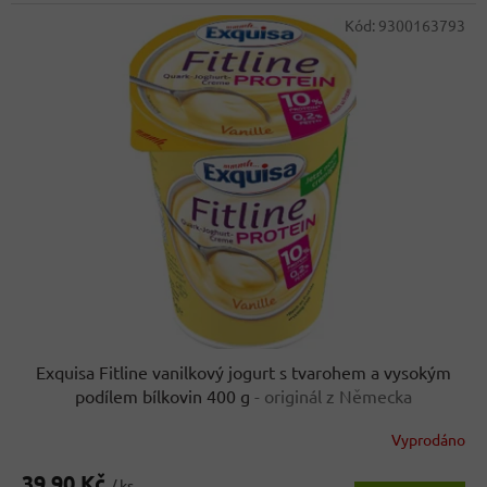
cena:
Kód:
9300163793
Exquisa Fitline vanilkový jogurt s tvarohem a vysokým
podílem bílkovin 400 g
- originál z Německa
Vyprodáno
39,90 Kč
/ ks