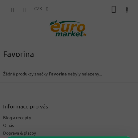
Přejít
NÁKUP
na
CZK
obsah
KOŠÍK
Favorina
Žádné produkty značky
Favorina
nebyly nalezeny...
Z
á
p
a
Informace pro vás
t
Blog a recepty
í
O nás
Doprava & platby