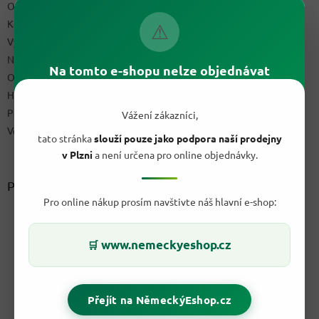
Obchodní podmínky
Kontakty
⚠
Výdejní místo
Napište nám
Na tomto e-shopu nelze objednávat
Ochrana osobních údajů GDPR
Hodnocení obchodu
Podmínky uplatnění práv z vadného plnění a reklamační řád
Vážení zákazníci,
Velkoobchod
tato stránka
slouží pouze jako podpora naší prodejny
v Plzni
a není určena pro online objednávky.
Přijímáme online platby
Pro online nákup prosím navštivte náš hlavní e-shop:
www.nemeckyeshop.cz
🛒
Přejít na NěmeckýEshop.cz