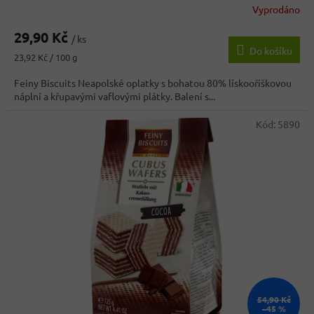
Vyprodáno
Průměrné
hodnocení
29,90 Kč
produktu
/ ks
Do košíku
je
Měrná
23,92 Kč / 100 g
5,0
cena:
z
Feiny Biscuits Neapolské oplatky s bohatou 80% lískooříškovou
5
náplní a křupavými vaflovými plátky. Balení s...
hvězdiček.
Kód:
5890
54,90 Kč
–45 %