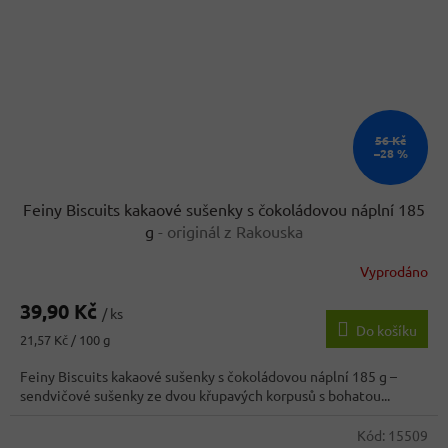
56 Kč
–28 %
Feiny Biscuits kakaové sušenky s čokoládovou náplní 185
g
- originál z Rakouska
Vyprodáno
39,90 Kč
/ ks
Do košíku
Měrná
21,57 Kč / 100 g
cena:
Feiny Biscuits kakaové sušenky s čokoládovou náplní 185 g –
sendvičové sušenky ze dvou křupavých korpusů s bohatou...
Kód:
15509