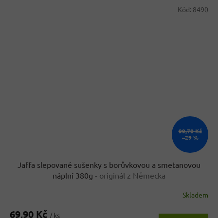
Kód:
8490
99,70 Kč
–29 %
Jaffa slepované sušenky s borůvkovou a smetanovou
náplní 380g
- originál z Německa
Skladem
Průměrné
hodnocení
69,90 Kč
produktu
/ ks