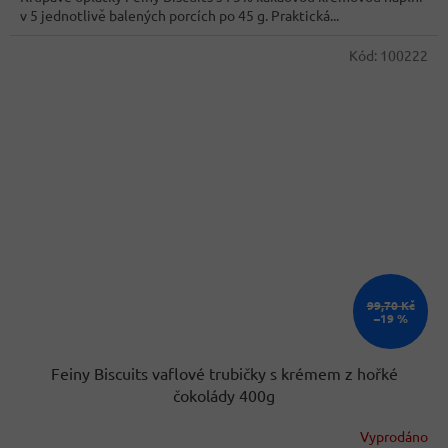
v 5 jednotlivě balených porcích po 45 g. Praktická...
Kód:
100222
99,70 Kč
–19 %
Feiny Biscuits vaflové trubičky s krémem z hořké
čokolády 400g
Vyprodáno
Průměrné