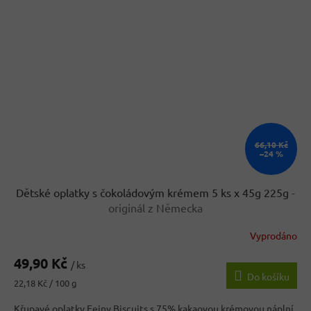
66,10 Kč
–24 %
Dětské oplatky s čokoládovým krémem 5 ks x 45g 225g
-
originál z Německa
Vyprodáno
49,90 Kč
/ ks
Do košíku
Měrná
22,18 Kč / 100 g
cena:
Křupavé oplatky Feiny Biscuits s 75% kakaovou krémovou náplní