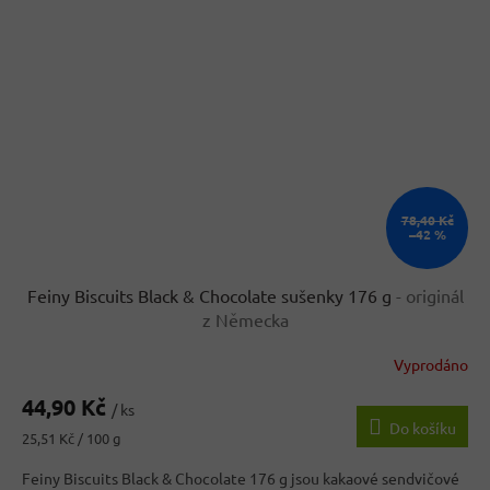
78,40 Kč
–42 %
Feiny Biscuits Black & Chocolate sušenky 176 g
- originál
z Německa
Vyprodáno
44,90 Kč
/ ks
Do košíku
Měrná
25,51 Kč / 100 g
cena:
Feiny Biscuits Black & Chocolate 176 g jsou kakaové sendvičové