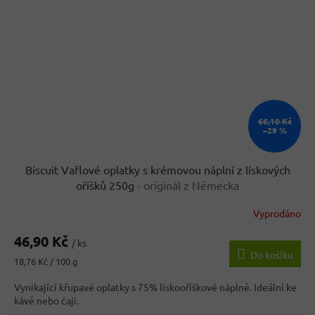
66,10 Kč
–29 %
Biscuit Vaflové oplatky s krémovou náplní z lískových
oříšků 250g
- originál z Německa
Vyprodáno
Průměrné
hodnocení
46,90 Kč
produktu
/ ks
Do košíku
je
Měrná
18,76 Kč / 100 g
3,5
cena:
z
Vynikající křupavé oplatky s 75% lískooříškové náplně. Ideální ke
5
kávě nebo čaji.
hvězdiček.