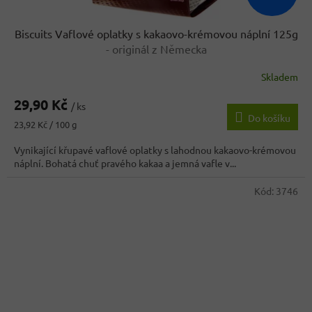
Biscuits Vaflové oplatky s kakaovo-krémovou náplní 125g
- originál z Německa
Skladem
Průměrné
hodnocení
29,90 Kč
produktu
/ ks
Do košíku
je
Měrná
23,92 Kč / 100 g
4,7
cena:
z
Vynikající křupavé vaflové oplatky s lahodnou kakaovo-krémovou
5
náplní. Bohatá chuť pravého kakaa a jemná vafle v...
hvězdiček.
Kód:
3746