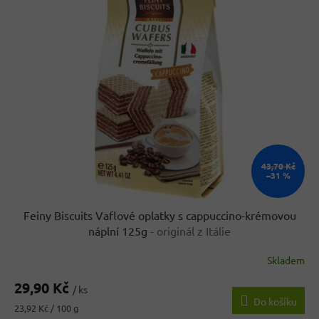
r
p
o
i
d
s
u
p
k
r
t
o
ů
d
u
k
t
ů
43,70 Kč
–31 %
Feiny Biscuits Vaflové oplatky s cappuccino-krémovou
náplní 125g
- originál z Itálie
Skladem
Průměrné
hodnocení
29,90 Kč
produktu
/ ks
Do košíku
je
Měrná
23,92 Kč / 100 g
3,5