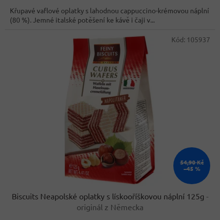
cena:
z
Křupavé vaflové oplatky s lahodnou cappuccino-krémovou náplní
5
(80 %). Jemné italské potěšení ke kávě i čaji v...
hvězdiček.
Kód:
105937
54,90 Kč
–45 %
Biscuits Neapolské oplatky s lískooříškovou náplní 125g
-
originál z Německa