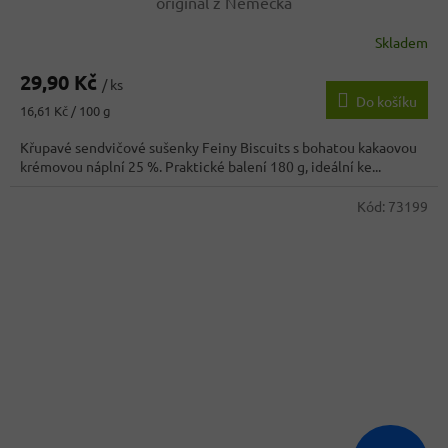
originál z Německa
Skladem
Průměrné
hodnocení
29,90 Kč
produktu
/ ks
Do košíku
je
Měrná
16,61 Kč / 100 g
4,6
cena:
z
Křupavé sendvičové sušenky Feiny Biscuits s bohatou kakaovou
5
krémovou náplní 25 %. Praktické balení 180 g, ideální ke...
hvězdiček.
Kód:
73199