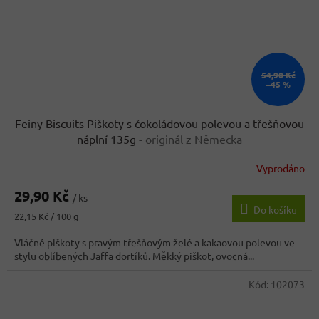
54,90 Kč
–45 %
Feiny Biscuits Piškoty s čokoládovou polevou a třešňovou
náplní 135g
- originál z Německa
Vyprodáno
Průměrné
hodnocení
29,90 Kč
produktu
/ ks
Do košíku
je
Měrná
22,15 Kč / 100 g
4,9
cena:
z
Vláčné piškoty s pravým třešňovým želé a kakaovou polevou ve
5
stylu oblíbených Jaffa dortíků. Měkký piškot, ovocná...
hvězdiček.
Kód:
102073