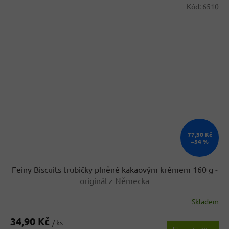
Kód:
6510
77,30 Kč
–54 %
Feiny Biscuits trubičky plněné kakaovým krémem 160 g
-
originál z Německa
Skladem
Průměrné
hodnocení
34,90 Kč
produktu
/ ks