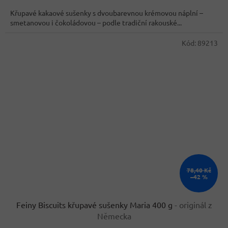
cena:
Křupavé kakaové sušenky s dvoubarevnou krémovou náplní –
smetanovou i čokoládovou – podle tradiční rakouské...
Kód:
89213
78,40 Kč
–42 %
Feiny Biscuits křupavé sušenky Maria 400 g
- originál z
Německa