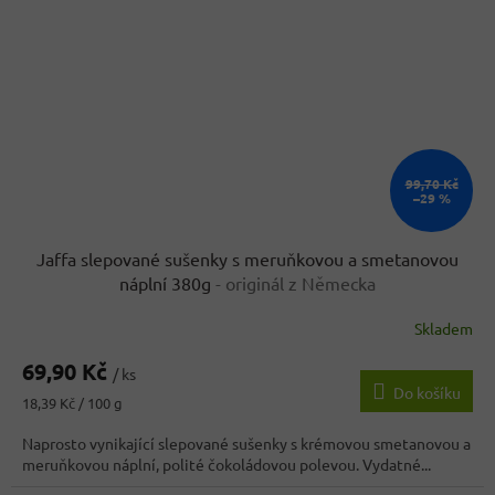
99,70 Kč
–29 %
Jaffa slepované sušenky s meruňkovou a smetanovou
náplní 380g
- originál z Německa
Skladem
Průměrné
hodnocení
69,90 Kč
produktu
/ ks
Do košíku
je
Měrná
18,39 Kč / 100 g
5,0
cena:
z
Naprosto vynikající slepované sušenky s krémovou smetanovou a
5
meruňkovou náplní, polité čokoládovou polevou. Vydatné...
hvězdiček.