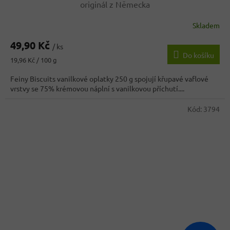
originál z Německa
Skladem
49,90 Kč
/ ks
Do košíku
Měrná
19,96 Kč / 100 g
cena:
Feiny Biscuits vanilkové oplatky 250 g spojují křupavé vaflové
vrstvy se 75% krémovou náplní s vanilkovou příchutí....
Kód:
3794