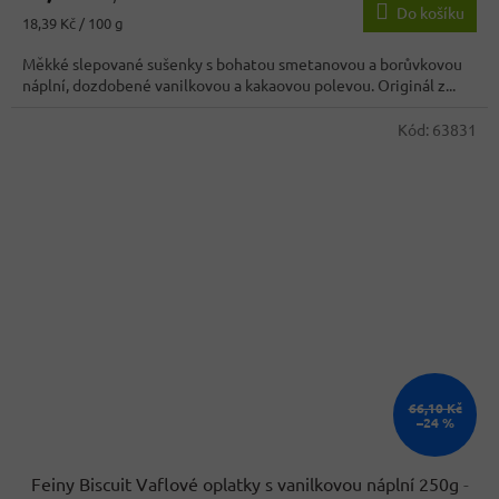
Do košíku
je
Měrná
18,39 Kč / 100 g
3,5
cena:
z
Měkké slepované sušenky s bohatou smetanovou a borůvkovou
5
náplní, dozdobené vanilkovou a kakaovou polevou. Originál z...
hvězdiček.
Kód:
63831
66,10 Kč
–24 %
Feiny Biscuit Vaflové oplatky s vanilkovou náplní 250g
-