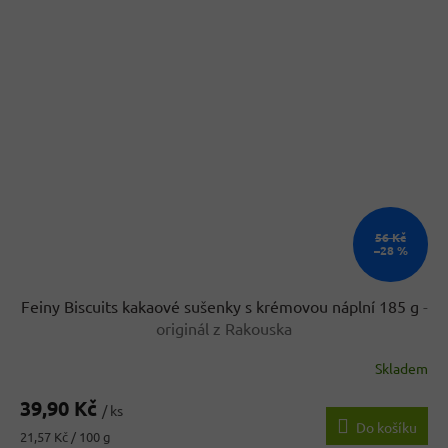
56 Kč
–28 %
Feiny Biscuits kakaové sušenky s krémovou náplní 185 g
-
originál z Rakouska
Skladem
39,90 Kč
/ ks
Do košíku
Měrná
21,57 Kč / 100 g