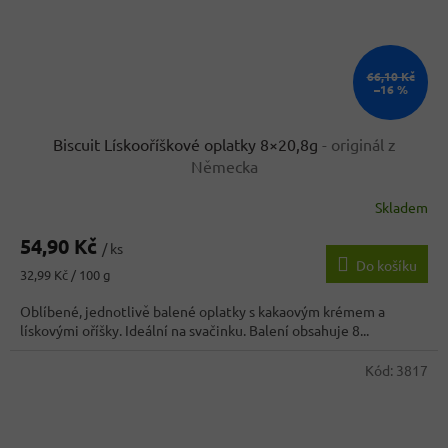
66,10 Kč
–16 %
Biscuit Lískooříškové oplatky 8×20,8g
- originál z
Německa
Skladem
Průměrné
hodnocení
54,90 Kč
produktu
/ ks
Do košíku
je
Měrná
32,99 Kč / 100 g
5,0
cena:
z
Oblíbené, jednotlivě balené oplatky s kakaovým krémem a
5
lískovými oříšky. Ideální na svačinku. Balení obsahuje 8...
hvězdiček.
Kód:
3817