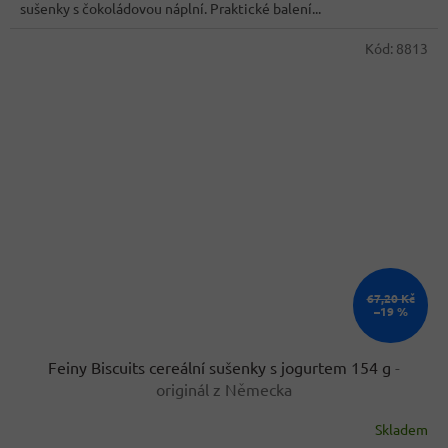
sušenky s čokoládovou náplní. Praktické balení...
Kód:
8813
67,20 Kč
–19 %
Feiny Biscuits cereální sušenky s jogurtem 154 g
-
originál z Německa
Skladem