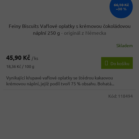
66,10 Kč
–30 %
Feiny Biscuits Vaflové oplatky s krémovou čokoládovou
náplní 250 g
- originál z Německa
Skladem
Průměrné
hodnocení
45,90 Kč
produktu
/ ks
Do košíku
je
Měrná
18,36 Kč / 100 g
3,5
cena:
z
Vynikající křupavé vaflové oplatky se štědrou kakaovou
5
krémovou náplní, jejíž podíl tvoří 75 % obsahu. Bohatá...
hvězdiček.
Kód:
118494