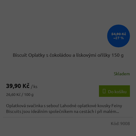
54,90 Kč
–27 %
Biscuit Oplatky s čokoládou a lískovými oříšky 150 g
Skladem
Průměrné
hodnocení
39,90 Kč
produktu
/ ks
Do košíku
je
Měrná
26,60 Kč / 100 g
5,0
cena:
z
Oplatková svačinka s sebou! Lahodné oplatkové kousky Feiny
5
Biscuits jsou ideálním společníkem na cestách i při malém...
hvězdiček.
Kód:
9008