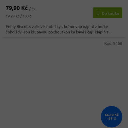
hodnocení
79,90 Kč
produktu
/ ks
Do košíku
je
Měrná
19,98 Kč / 100 g
5,0
cena:
z
Feiny Biscuits vaflové trubičky s krémovou náplní z hořké
5
čokolády jsou křupavou pochoutkou ke kávě i čaji. Náplň z...
hvězdiček.
Kód:
9468
66,10 Kč
–39 %