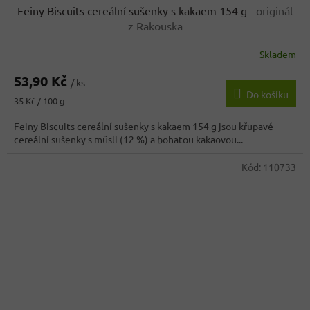
Feiny Biscuits cereální sušenky s kakaem 154 g
- originál
z Rakouska
Skladem
53,90 Kč
/ ks
Do košíku
Měrná
35 Kč / 100 g
cena:
Feiny Biscuits cereální sušenky s kakaem 154 g jsou křupavé
cereální sušenky s müsli (12 %) a bohatou kakaovou...
Kód:
110733