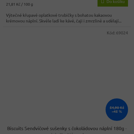
Do košíku
je
Měrná
21,81 Kč / 100 g
4,2
cena:
z
Výtečné křupavé oplatkové trubičky s bohatou kakaovou
5
krémovou náplní. Skvěle ladí ke kávě, čaji i zmrzlině a udělají...
hvězdiček.
Kód:
69024
54,90 Kč
–45 %
Biscuits Sendvičové sušenky s čokoládovou náplní 180g
-