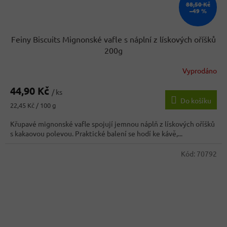
88,50 Kč
–49 %
Feiny Biscuits Mignonské vafle s náplní z lískových oříšků
200g
Vyprodáno
Průměrné
hodnocení
44,90 Kč
produktu
/ ks
Do košíku
je
Měrná
22,45 Kč / 100 g
3,0
cena:
z
Křupavé mignonské vafle spojují jemnou náplň z lískových oříšků
5
s kakaovou polevou. Praktické balení se hodí ke kávě,...
hvězdiček.
Kód:
70792