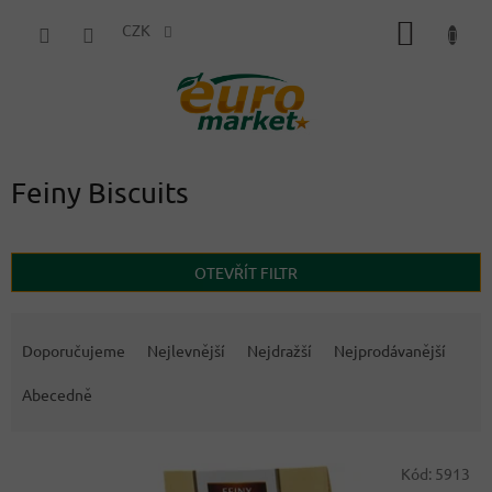
Přejít
NÁKUP
na
CZK
obsah
KOŠÍK
Feiny Biscuits
OTEVŘÍT FILTR
Ř
a
Doporučujeme
Nejlevnější
Nejdražší
Nejprodávanější
z
e
Abecedně
n
í
V
p
Kód:
5913
ý