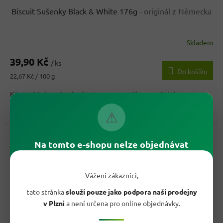
Biscuit Sušenky Black & White 176g
- originál z Německa
Skladem
Průměrné
hodnocení
39,90 Kč
produktu
/ ks
Do košíku
je
Měrná
22,67 Kč / 100 g
4,7
cena:
z
Křupavé kakaové sušenky s jemnou vanilkovou náplní v
5
praktickém balení 4×4 ks. 30 % krému, Fairtrade kakao, skvělé
hvězdiček.
na...
⚠
Kód:
2177
Na tomto e-shopu nelze objednávat
Vážení zákazníci,
tato stránka
slouží pouze jako podpora naší prodejny
v Plzni
a není určena pro online objednávky.