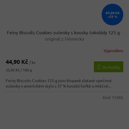
67,20 Kč
–33 %
Feiny Biscuits Cookies sušenky s kousky čokolády 125 g
-
originál z Německa
Vyprodáno
44,90 Kč
/ ks
Do košíku
Měrná
35,92 Kč / 100 g
cena:
Feiny Biscuits Cookies 125 g jsou křupavé zlatavě upečené
sušenky v americkém stylu s 37 % kousků hořké a mléčné...
Kód:
15486