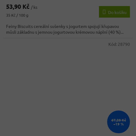
53,90 Kč
/ ks
Do košíku
Měrná
35 Kč / 100 g
cena:
Feiny Biscuits cereální sušenky s jogurtem spojují křupavou
müsli základnu s jemnou jogurtovou krémovou náplní (40 %)...
Kód:
28790
67,20 Kč
–19 %