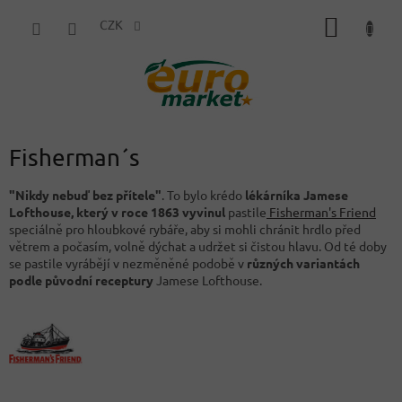
Přejít
NÁKUP
na
CZK
obsah
KOŠÍK
Fisherman´s
"Nikdy nebuď bez přítele"
. To bylo krédo
lékárníka Jamese
Lofthouse, který v roce 1863 vyvinul
pastile
Fisherman's Friend
speciálně pro hloubkové rybáře, aby si mohli chránit hrdlo před
větrem a počasím, volně dýchat a udržet si čistou hlavu. Od té doby
se pastile vyrábějí v nezměněné podobě v
různých variantách
podle původní receptury
Jamese Lofthouse.