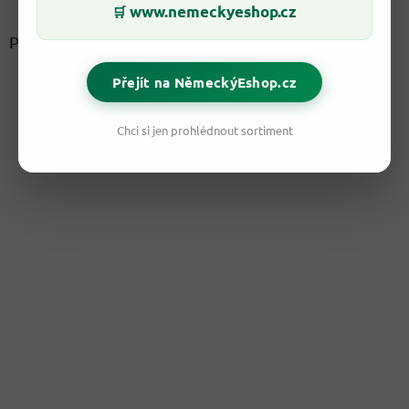
www.nemeckyeshop.cz
🛒
Přijímáme online platby
Přejít na NěmeckýEshop.cz
Chci si jen prohlédnout sortiment