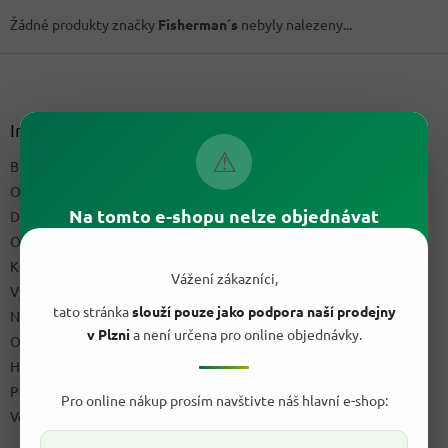
Žádné produkty značky
Fisherman´s
nebyly nalezeny...
Z
á
p
a
Informace pro vás
t
⚠
Blog a recepty
í
O nás
Na tomto e-shopu nelze objednávat
Doprava & platby
Obchodní podmínky
Kontakty
Vážení zákazníci,
Výdejní místo
tato stránka
slouží pouze jako podpora naší prodejny
Napište nám
v Plzni
a není určena pro online objednávky.
Ochrana osobních údajů GDPR
Hodnocení obchodu
Podmínky uplatnění práv z vadného plnění a reklamační řád
Pro online nákup prosím navštivte náš hlavní e-shop:
Velkoobchod