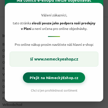
cena:
1
položek celkem
O
v
Vážení zákazníci,
Z
l
tato stránka
slouží pouze jako podpora naší prodejny
á
á
d
v Plzni
a není určena pro online objednávky.
p
a
a
Informace pro vás
c
t
í
Blog a recepty
Pro online nákup prosím navštivte náš hlavní e-shop:
í
p
O nás
r
v
Doprava & platby
www.nemeckyeshop.cz
🛒
k
Obchodní podmínky
y
Kontakty
v
ý
Výdejní místo
Přejít na NěmeckýEshop.cz
p
Napište nám
i
Ochrana osobních údajů GDPR
s
Chci si jen prohlédnout sortiment
u
Hodnocení obchodu
Podmínky uplatnění práv z vadného plnění a reklamační řád
Velkoobchod