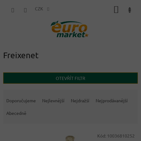
Přejít
NÁKUP
na
CZK
obsah
KOŠÍK
Freixenet
OTEVŘÍT FILTR
Ř
a
Doporučujeme
Nejlevnější
Nejdražší
Nejprodávanější
z
e
Abecedně
n
í
V
p
Kód:
10036810252
ý