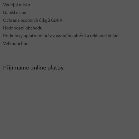
ý
Výdejní místo
p
Napište nám
i
Ochrana osobních údajů GDPR
s
u
Hodnocení obchodu
Podmínky uplatnění práv z vadného plnění a reklamační řád
Velkoobchod
Přijímáme online platby