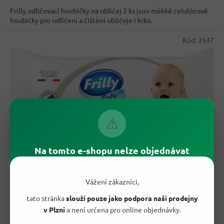
cena:
Frilly odličovací houbičky na obličej 2 ks jsou měkké celulózové
houbičky pro odlíčení a čištění obličeje i krku.
Kód:
3547
⚠
Na tomto e-shopu nelze objednávat
59,30 Kč
–39 %
Vážení zákazníci,
tato stránka
slouží pouze jako podpora naší prodejny
Frilly vlhčené ubrousky pro děti 72 ks
- originál z Itálie
v Plzni
a není určena pro online objednávky.