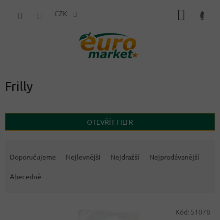
Přejít
NÁKUP
na
CZK
obsah
KOŠÍK
Frilly
OTEVŘÍT FILTR
Ř
a
Doporučujeme
Nejlevnější
Nejdražší
Nejprodávanější
z
e
Abecedně
n
í
V
p
Kód:
51078
ý