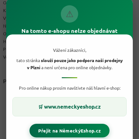
Obchodní podmínky
Kontakty
⚠
Výdejní místo
Napište nám
Na tomto e-shopu nelze objednávat
Ochrana osobních údajů GDPR
Hodnocení obchodu
Podmínky uplatnění práv z vadného plnění a reklamační řád
Vážení zákazníci,
Velkoobchod
tato stránka
slouží pouze jako podpora naší prodejny
v Plzni
a není určena pro online objednávky.
Přijímáme online platby
Pro online nákup prosím navštivte náš hlavní e-shop:
www.nemeckyeshop.cz
🛒
Přejít na NěmeckýEshop.cz