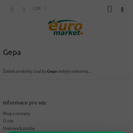
Přejít
NÁKUP
na
CZK
obsah
KOŠÍK
Gepa
Žádné produkty značky
Gepa
nebyly nalezeny...
Z
á
p
a
Informace pro vás
t
Blog a recepty
í
O nás
Doprava & platby