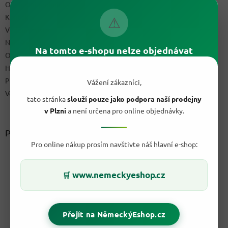
Obchodní podmínky
Kontakty
⚠
Výdejní místo
Napište nám
Na tomto e-shopu nelze objednávat
Ochrana osobních údajů GDPR
Hodnocení obchodu
Podmínky uplatnění práv z vadného plnění a reklamační řád
Vážení zákazníci,
Velkoobchod
tato stránka
slouží pouze jako podpora naší prodejny
v Plzni
a není určena pro online objednávky.
Přijímáme online platby
Pro online nákup prosím navštivte náš hlavní e-shop:
www.nemeckyeshop.cz
🛒
Přejít na NěmeckýEshop.cz