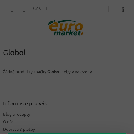
Přejít
NÁKUP
na
CZK
obsah
KOŠÍK
Globol
Žádné produkty značky
Globol
nebyly nalezeny...
Z
á
p
a
Informace pro vás
t
Blog a recepty
í
O nás
Doprava & platby