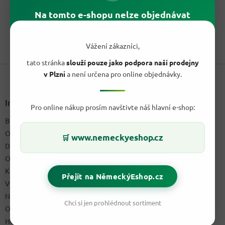
cena:
z
Grafschafter Goldsaft přírodní sirup 450 g je tradiční rýnský sirup
Na tomto e-shopu nelze objednávat
5
ze 100 % cukrové řepy. Hodí se na pečivo,...
hvězdiček.
1
položek celkem
Vážení zákazníci,
O
v
tato stránka
slouží pouze jako podpora naší prodejny
Z
l
v Plzni
a není určena pro online objednávky.
á
á
d
p
a
a
Informace pro vás
c
Pro online nákup prosím navštivte náš hlavní e-shop:
t
í
Blog a recepty
í
p
O nás
r
www.nemeckyeshop.cz
🛒
v
Doprava & platby
k
Obchodní podmínky
y
Kontakty
v
Přejít na NěmeckýEshop.cz
ý
Výdejní místo
p
Napište nám
i
Chci si jen prohlédnout sortiment
Ochrana osobních údajů GDPR
s
u
Hodnocení obchodu