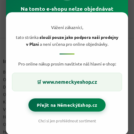
cena:
Huober Bio bavorské preclíky 400 g obsahují 10 dvojbalení,
Na tomto e-shopu nelze objednávat
celkem 20 slaných louhových preclíků. Bio snack z Německa...
1
položek celkem
Vážení zákazníci,
O
v
tato stránka
slouží pouze jako podpora naší prodejny
Z
l
v Plzni
a není určena pro online objednávky.
á
á
d
p
a
a
Informace pro vás
c
Pro online nákup prosím navštivte náš hlavní e-shop:
t
í
Blog a recepty
í
p
O nás
r
www.nemeckyeshop.cz
🛒
v
Doprava & platby
k
Obchodní podmínky
y
Kontakty
v
Přejít na NěmeckýEshop.cz
ý
Výdejní místo
p
Napište nám
i
Chci si jen prohlédnout sortiment
Ochrana osobních údajů GDPR
s
u
Hodnocení obchodu