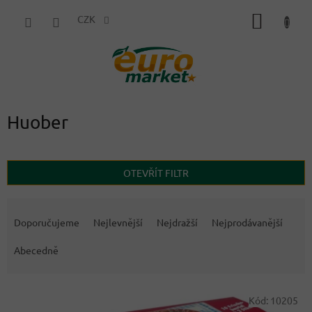
Přejít
NÁKUP
na
CZK
obsah
KOŠÍK
Huober
OTEVŘÍT FILTR
Ř
a
Doporučujeme
Nejlevnější
Nejdražší
Nejprodávanější
z
e
Abecedně
n
í
V
p
Kód:
10205
ý