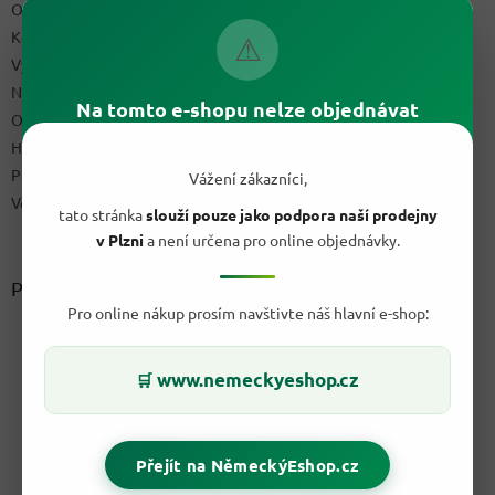
Obchodní podmínky
Kontakty
⚠
Výdejní místo
Napište nám
Na tomto e-shopu nelze objednávat
Ochrana osobních údajů GDPR
Hodnocení obchodu
Podmínky uplatnění práv z vadného plnění a reklamační řád
Vážení zákazníci,
Velkoobchod
tato stránka
slouží pouze jako podpora naší prodejny
v Plzni
a není určena pro online objednávky.
Přijímáme online platby
Pro online nákup prosím navštivte náš hlavní e-shop:
www.nemeckyeshop.cz
🛒
Přejít na NěmeckýEshop.cz