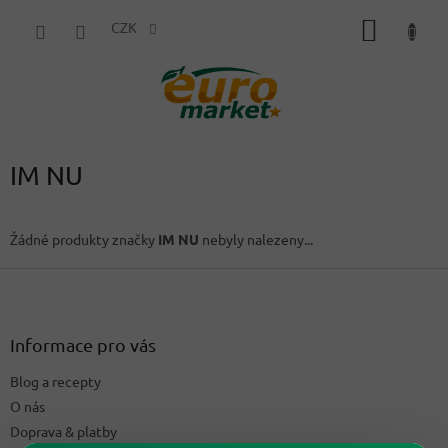
Přejít
NÁKUP
na
CZK
obsah
KOŠÍK
IM NU
Žádné produkty značky
IM NU
nebyly nalezeny...
Z
á
p
a
Informace pro vás
t
Blog a recepty
í
O nás
Doprava & platby