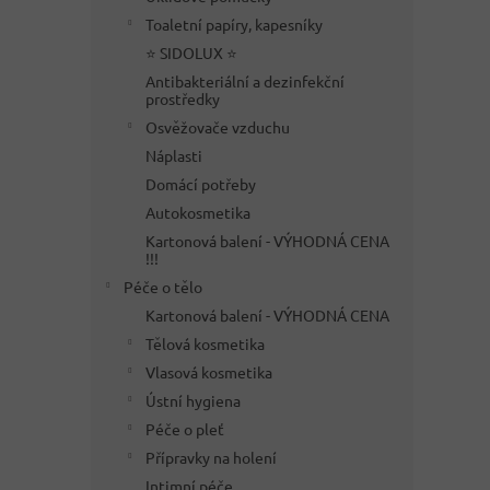
Toaletní papíry, kapesníky
⭐ SIDOLUX ⭐
Antibakteriální a dezinfekční
prostředky
Osvěžovače vzduchu
Náplasti
Domácí potřeby
Autokosmetika
Kartonová balení - VÝHODNÁ CENA
!!!
Péče o tělo
Kartonová balení - VÝHODNÁ CENA
Tělová kosmetika
Vlasová kosmetika
Ústní hygiena
Péče o pleť
Přípravky na holení
Intimní péče