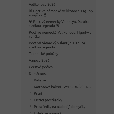
n
Velikonoce 2026
e
🐰 Poctivé německé Velikonoce: Figurky
l
a vajíčka 🐣
💝 Poctivý německý Valentýn: Darujte
sladkou legendu 🎁
Poctivé německé Velikonoce: Figurky a
vajíčka
Poctivý německý Valentýn: Darujte
sladkou legendu
Technické položky
Vánoce 2026
Čerstvé pečivo
Domácnost
Baterie
Kartonová balení - VÝHODNÁ CENA
Praní
Čistící prostředky
Prostředky na nádobí / do myčky
Úklidové pomůcky