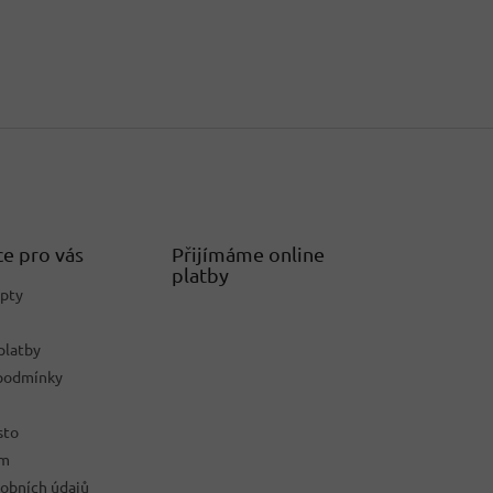
e pro vás
Přijímáme online
platby
epty
platby
podmínky
sto
ám
obních údajů