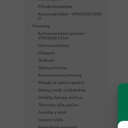
Přírodní kosmetika
Kartonová balení - VÝHODNÁ CENA
!!!
Potraviny
Kartonová balení potravin -
VÝHODNÁ CENA
Ovoce a zelenina
Chlazené
Sladkosti
Slané pochutiny
Konzervované potraviny
Přísady na vaření a pečení
Džemy, medy a čokokrémy
Omáčky, kečupy, hořčice
Těstoviny, rýže, pečivo
Cereálie a müsli
Instantní jídla
Bezlepkové potraviny