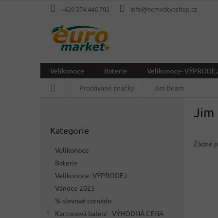
Přejít
+420 374 446 702
info@nemeckyeshop.cz
na
obsah
Velikonoce
Baterie
Velikonoce- VÝPRODE
Domů
Prodávané značky
Jim Beam
P
Jim
o
Přeskočit
s
Kategorie
kategorie
t
r
Žádné p
Velikonoce
a
Baterie
n
Velikonoce- VÝPRODEJ
n
í
Vánoce 2025
p
% slevové tornádo
a
Kartonová balení - VÝHODNÁ CENA