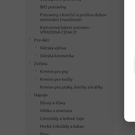
BIO potraviny
Potraviny s končící a prošlou dobou
minimální trvanlivosti
Kartonová balení potravin -
VÝHODNÁ CENA !!!
Pro děti
Dětská výživa
Dětská kosmetika
Zvířata
Krmivo pro psy
Krmivo pro kočky
Krmivo pro ptáky, křečky a králíky
Nápoje
Džusy a šťávy
Mléko a smetana
Limonády a ledové čaje
Horké čokolády a kakao
Pivo