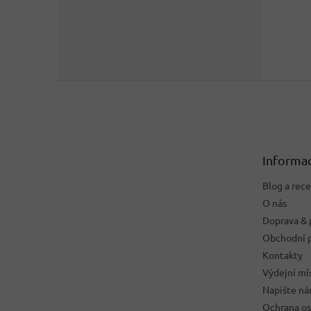
Z
á
p
a
t
Informac
í
Blog a rec
O nás
Doprava & 
Obchodní 
Kontakty
Výdejní mí
Napište n
Ochrana os