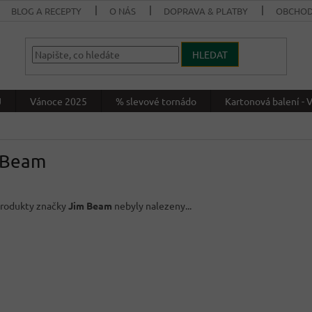
BLOG A RECEPTY
O NÁS
DOPRAVA & PLATBY
OBCHOD
HLEDAT
J
Vánoce 2025
% slevové tornádo
Kartonová balení 
 Beam
rodukty značky
Jim Beam
nebyly nalezeny...