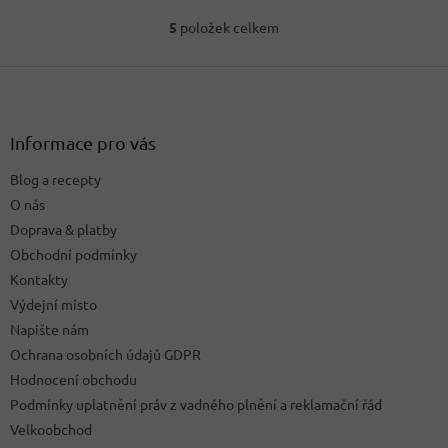
5
položek celkem
O
v
Z
l
á
á
d
p
a
a
Informace pro vás
c
t
í
Blog a recepty
í
p
O nás
r
v
Doprava & platby
k
Obchodní podmínky
y
Kontakty
v
ý
Výdejní místo
p
Napište nám
i
Ochrana osobních údajů GDPR
s
u
Hodnocení obchodu
Podmínky uplatnění práv z vadného plnění a reklamační řád
Velkoobchod