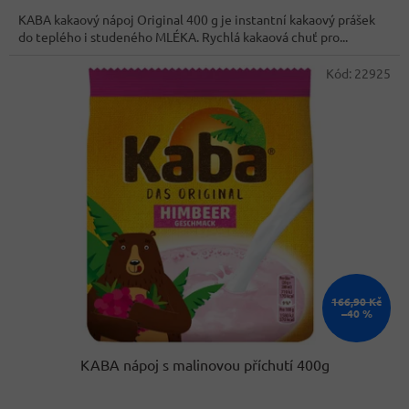
cena:
z
KABA kakaový nápoj Original 400 g je instantní kakaový prášek
5
do teplého i studeného MLÉKA. Rychlá kakaová chuť pro...
hvězdiček.
Kód:
22925
166,90 Kč
–40 %
KABA nápoj s malinovou příchutí 400g