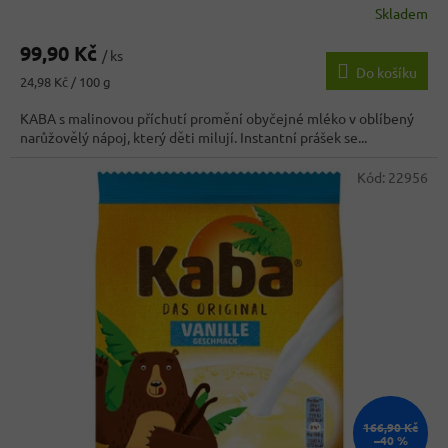
Skladem
Průměrné
hodnocení
99,90 Kč
produktu
/ ks
Do košíku
je
Měrná
24,98 Kč / 100 g
3,2
cena:
z
KABA s malinovou příchutí promění obyčejné mléko v oblíbený
5
narůžovělý nápoj, který děti milují. Instantní prášek se...
hvězdiček.
Kód:
22956
166,90 Kč
–40 %