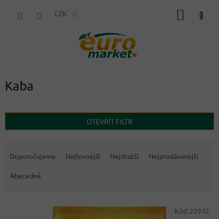
Přejít
NÁKUP
na
CZK
obsah
KOŠÍK
Kaba
OTEVŘÍT FILTR
Ř
a
Doporučujeme
Nejlevnější
Nejdražší
Nejprodávanější
z
e
Abecedně
n
í
V
p
Kód:
22932
ý