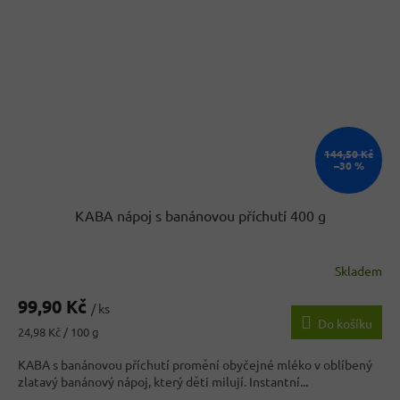
144,50 Kč
–30 %
KABA nápoj s banánovou příchutí 400 g
Skladem
99,90 Kč
/ ks
Do košíku
Měrná
24,98 Kč / 100 g
cena:
KABA s banánovou příchutí promění obyčejné mléko v oblíbený
zlatavý banánový nápoj, který děti milují. Instantní...