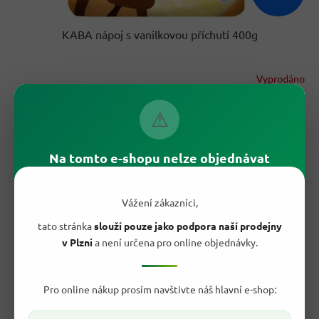
KABA nápoj s vanilkovou příchutí 400g
Vyprodáno
99,90 Kč
/ ks
⚠
Do košíku
Měrná
24,98 Kč / 100 g
cena:
Kaba Vanilka promění obyčejné mléko v oblíbený krémový nápoj
Na tomto e-shopu nelze objednávat
se sladkou vanilkovou chutí. Instantní prášek se skvěle...
Kód:
22918
Vážení zákazníci,
tato stránka
slouží pouze jako podpora naší prodejny
v Plzni
a není určena pro online objednávky.
Pro online nákup prosím navštivte náš hlavní e-shop: