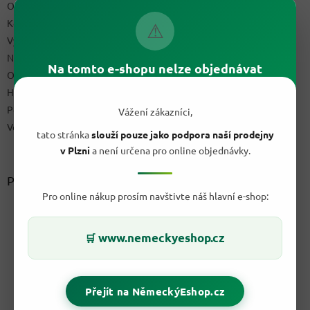
Obchodní podmínky
Kontakty
⚠
Výdejní místo
Napište nám
Na tomto e-shopu nelze objednávat
Ochrana osobních údajů GDPR
Hodnocení obchodu
Podmínky uplatnění práv z vadného plnění a reklamační řád
Vážení zákazníci,
Velkoobchod
tato stránka
slouží pouze jako podpora naší prodejny
v Plzni
a není určena pro online objednávky.
Přijímáme online platby
Pro online nákup prosím navštivte náš hlavní e-shop:
www.nemeckyeshop.cz
🛒
Přejít na NěmeckýEshop.cz