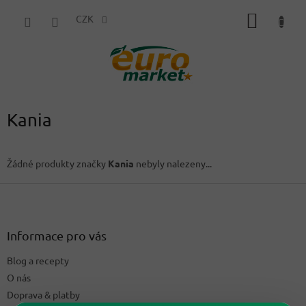
Přejít
NÁKUP
na
CZK
obsah
KOŠÍK
Kania
Žádné produkty značky
Kania
nebyly nalezeny...
Z
á
p
a
Informace pro vás
t
Blog a recepty
í
O nás
Doprava & platby