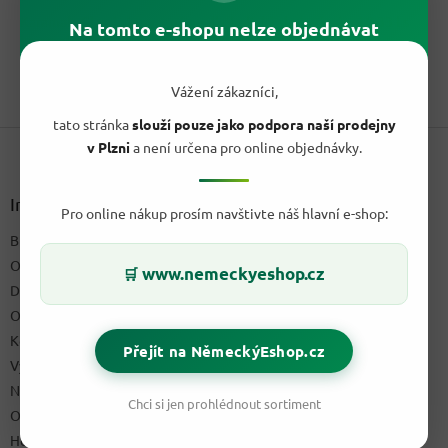
cena:
z
Karamalz Classic je sycený nealkoholický sladový nápoj 0,33 l s
Na tomto e-shopu nelze objednávat
5
karamelově sladovou chutí, 0,0 % alkoholu a německým...
hvězdiček.
1
položek celkem
Vážení zákazníci,
O
v
tato stránka
slouží pouze jako podpora naší prodejny
Z
l
v Plzni
a není určena pro online objednávky.
á
á
d
p
a
a
Informace pro vás
c
Pro online nákup prosím navštivte náš hlavní e-shop:
t
í
Blog a recepty
í
p
O nás
r
www.nemeckyeshop.cz
🛒
v
Doprava & platby
k
Obchodní podmínky
y
Kontakty
v
Přejít na NěmeckýEshop.cz
ý
Výdejní místo
p
Napište nám
i
Chci si jen prohlédnout sortiment
Ochrana osobních údajů GDPR
s
u
Hodnocení obchodu