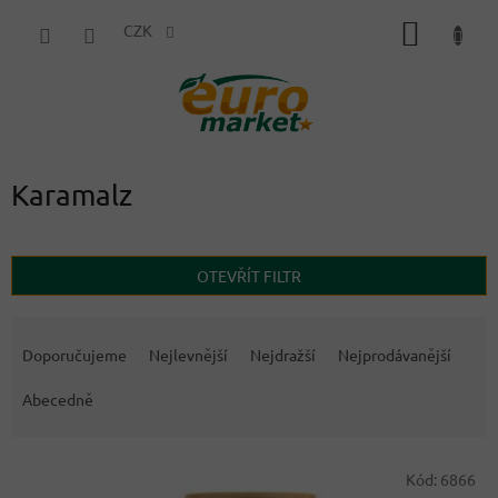
Přejít
NÁKUP
na
CZK
obsah
KOŠÍK
Karamalz
OTEVŘÍT FILTR
Ř
a
Doporučujeme
Nejlevnější
Nejdražší
Nejprodávanější
z
e
Abecedně
n
í
V
p
Kód:
6866
ý