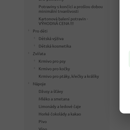
Potraviny s končící a prošlou dobou
minimální trvanlivosti
Kartonová balení potravin -
VÝHODNÁ CENA !!!
Pro děti
Dětská výživa
Dětská kosmetika
Zvířata
Krmivo pro psy
Krmivo pro kočky
Krmivo pro ptáky, křečky a králíky
Nápoje
Džusy a šťávy
Mléko a smetana
Limonády a ledové čaje
Horké čokolády a kakao
Pivo
Víno