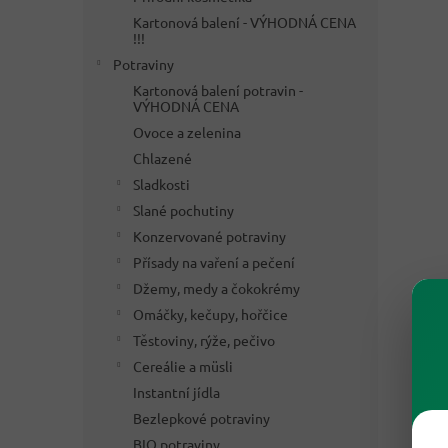
Kartonová balení - VÝHODNÁ CENA
!!!
Potraviny
Kartonová balení potravin -
VÝHODNÁ CENA
Ovoce a zelenina
Chlazené
Sladkosti
Slané pochutiny
Konzervované potraviny
Přísady na vaření a pečení
Džemy, medy a čokokrémy
Omáčky, kečupy, hořčice
Těstoviny, rýže, pečivo
Cereálie a müsli
Instantní jídla
Bezlepkové potraviny
BIO potraviny