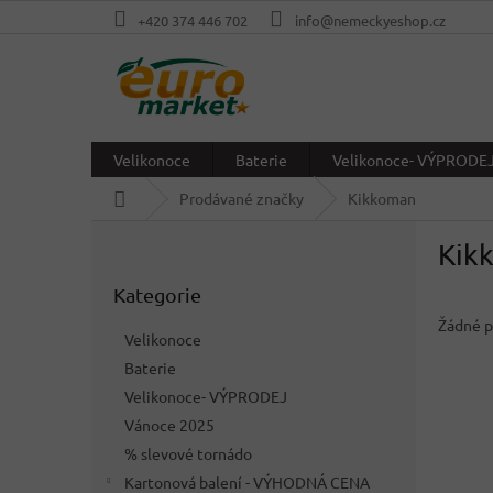
Přejít
+420 374 446 702
info@nemeckyeshop.cz
na
obsah
Velikonoce
Baterie
Velikonoce- VÝPRODE
Domů
Prodávané značky
Kikkoman
P
Kik
o
Přeskočit
s
Kategorie
kategorie
t
r
Žádné p
Velikonoce
a
Baterie
n
Velikonoce- VÝPRODEJ
n
í
Vánoce 2025
p
% slevové tornádo
a
Kartonová balení - VÝHODNÁ CENA