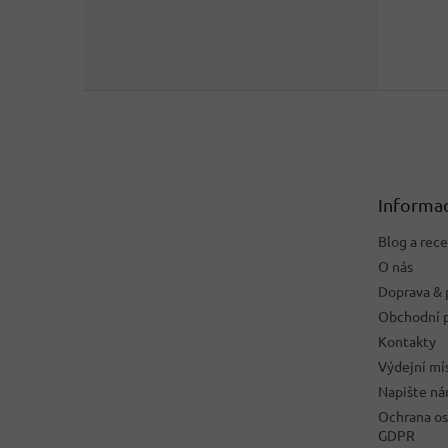
Z
á
p
a
t
Informac
í
Blog a rec
O nás
Doprava & 
Obchodní 
Kontakty
Výdejní mí
Napište n
Ochrana os
GDPR