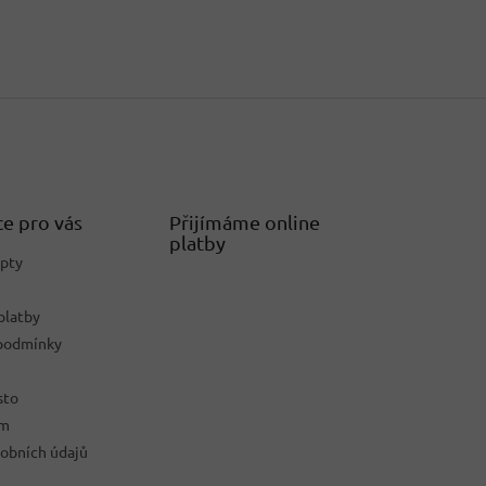
e pro vás
Přijímáme online
platby
epty
platby
podmínky
sto
ám
obních údajů