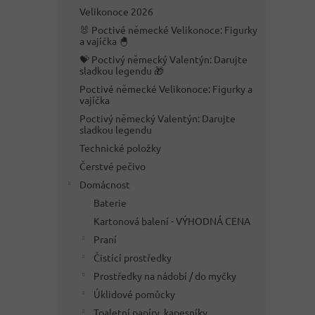
n
Velikonoce 2026
e
🐰 Poctivé německé Velikonoce: Figurky
l
a vajíčka 🐣
💝 Poctivý německý Valentýn: Darujte
sladkou legendu 🎁
Poctivé německé Velikonoce: Figurky a
vajíčka
Poctivý německý Valentýn: Darujte
sladkou legendu
Technické položky
Čerstvé pečivo
Domácnost
Baterie
Kartonová balení - VÝHODNÁ CENA
Praní
Čistící prostředky
Prostředky na nádobí / do myčky
Úklidové pomůcky
Toaletní papíry, kapesníky