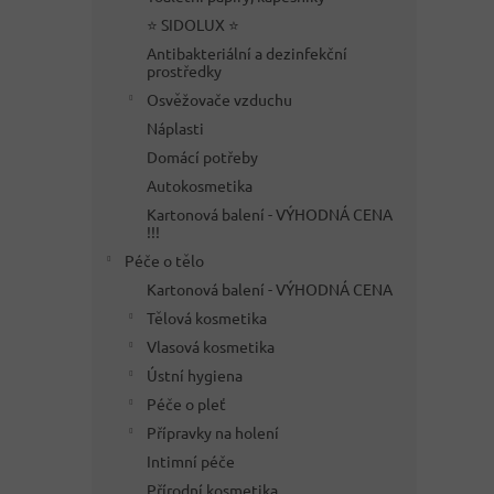
⭐ SIDOLUX ⭐
Antibakteriální a dezinfekční
prostředky
Osvěžovače vzduchu
Náplasti
Domácí potřeby
Autokosmetika
Kartonová balení - VÝHODNÁ CENA
!!!
Péče o tělo
Kartonová balení - VÝHODNÁ CENA
Tělová kosmetika
Vlasová kosmetika
Ústní hygiena
Péče o pleť
Přípravky na holení
Intimní péče
Přírodní kosmetika