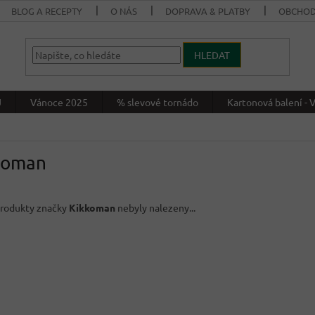
BLOG A RECEPTY
O NÁS
DOPRAVA & PLATBY
OBCHOD
HLEDAT
J
Vánoce 2025
% slevové tornádo
Kartonová balení 
koman
rodukty značky
Kikkoman
nebyly nalezeny...