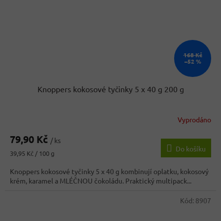
168 Kč
–52 %
Knoppers kokosové tyčinky 5 x 40 g 200 g
Vyprodáno
79,90 Kč
/ ks
Do košíku
Měrná
39,95 Kč / 100 g
cena:
Knoppers kokosové tyčinky 5 x 40 g kombinují oplatku, kokosový
krém, karamel a MLÉČNOU čokoládu. Praktický multipack...
Kód:
8907