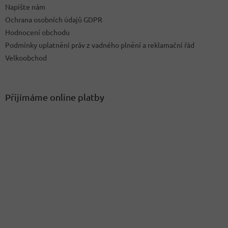
p
Napište nám
i
Ochrana osobních údajů GDPR
s
u
Hodnocení obchodu
Podmínky uplatnění práv z vadného plnění a reklamační řád
Velkoobchod
Přijímáme online platby