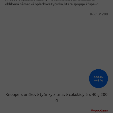
oblíbená německá oplatková tyčinka, která spojuje křupavou...
Kód:
31280
168 Kč
–41 %
Knoppers oříškové tyčinky z tmavé čokolády 5 x 40 g 200
g
Vyprodáno