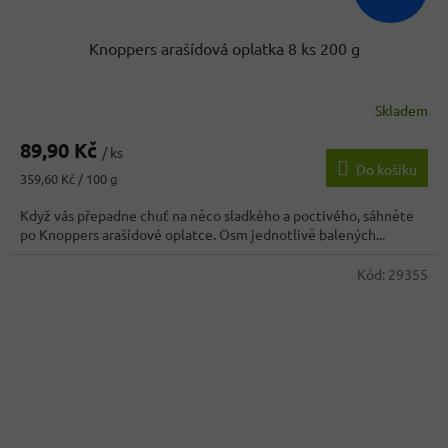
Knoppers arašídová oplatka 8 ks 200 g
Skladem
89,90 Kč
/ ks
Do košíku
Měrná
359,60 Kč / 100 g
cena:
Když vás přepadne chuť na něco sladkého a poctivého, sáhněte
po Knoppers arašídové oplatce. Osm jednotlivě balených...
Kód:
29355