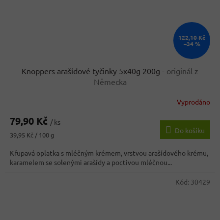
122,10 Kč
–34 %
Knoppers arašídové tyčinky 5x40g 200g
- originál z
Německa
Vyprodáno
Průměrné
hodnocení
79,90 Kč
produktu
/ ks
Do košíku
je
Měrná
39,95 Kč / 100 g
5,0
cena:
z
Křupavá oplatka s mléčným krémem, vrstvou arašídového krému,
5
karamelem se solenými arašídy a poctivou mléčnou...
hvězdiček.
Kód:
30429