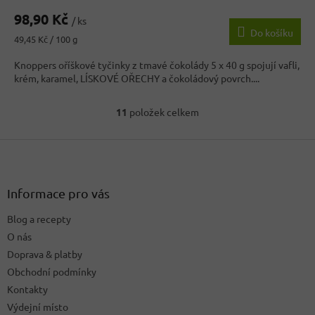
98,90 Kč
/ ks
Do košíku
Měrná
49,45 Kč / 100 g
cena:
Knoppers oříškové tyčinky z tmavé čokolády 5 x 40 g spojují vafli,
krém, karamel, LÍSKOVÉ OŘECHY a čokoládový povrch....
11
položek celkem
O
v
Z
l
á
á
d
p
a
a
Informace pro vás
c
t
í
Blog a recepty
í
p
O nás
r
v
Doprava & platby
k
Obchodní podmínky
y
Kontakty
v
ý
Výdejní místo