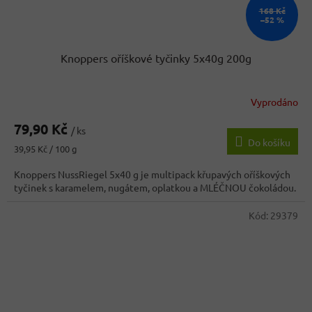
168 Kč
–52 %
Knoppers oříškové tyčinky 5x40g 200g
Vyprodáno
Průměrné
hodnocení
79,90 Kč
produktu
/ ks
Do košíku
je
Měrná
39,95 Kč / 100 g
5,0
cena:
z
Knoppers NussRiegel 5x40 g je multipack křupavých oříškových
5
tyčinek s karamelem, nugátem, oplatkou a MLÉČNOU čokoládou.
hvězdiček.
Kód:
29379