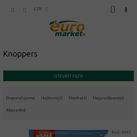
Přejít
NÁKUP
na
CZK
obsah
KOŠÍK
Knoppers
OTEVŘÍT FILTR
Ř
a
Doporučujeme
Nejlevnější
Nejdražší
Nejprodávanější
z
e
Abecedně
n
í
V
p
Kód:
4045
ý