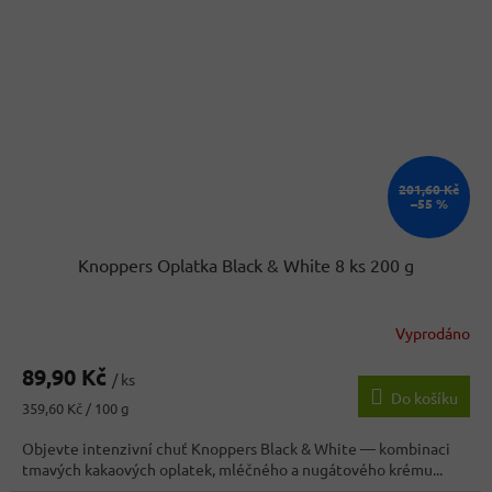
201,60 Kč
–55 %
Knoppers Oplatka Black & White 8 ks 200 g
Vyprodáno
Průměrné
hodnocení
89,90 Kč
produktu
/ ks
Do košíku
je
Měrná
359,60 Kč / 100 g
5,0
cena:
z
Objevte intenzivní chuť Knoppers Black & White — kombinaci
5
tmavých kakaových oplatek, mléčného a nugátového krému...
hvězdiček.