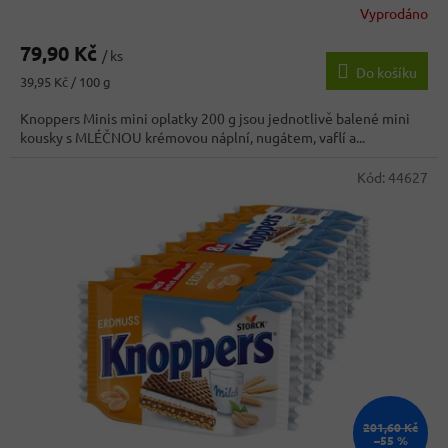
Vyprodáno
Průměrné
hodnocení
79,90 Kč
produktu
/ ks
Do košíku
je
Měrná
39,95 Kč / 100 g
4,0
cena:
z
Knoppers Minis mini oplatky 200 g jsou jednotlivě balené mini
5
kousky s MLÉČNOU krémovou náplní, nugátem, vaflí a...
hvězdiček.
Kód:
44627
201,60 Kč
–55 %