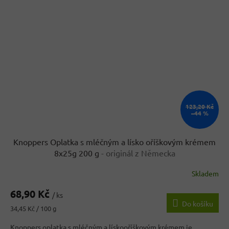
123,20 Kč
–44 %
Knoppers Oplatka s mléčným a lísko oříškovým krémem
8x25g 200 g
- originál z Německa
Skladem
68,90 Kč
/ ks
Do košíku
Měrná
34,45 Kč / 100 g
cena:
Knoppers oplatka s mléčným a lískooříškovým krémem je