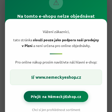
⚠
Do košíku
Měrná
359,60 Kč / 100 g
cena:
Dopřejte si svěží jogurtovou obměnu oblíbené vrstvené oplatky.
Na tomto e-shopu nelze objednávat
Knoppers spojuje křupavou vafli, jemné krémové vrstvy...
Kód:
28907
Vážení zákazníci,
tato stránka
slouží pouze jako podpora naší prodejny
v Plzni
a není určena pro online objednávky.
Pro online nákup prosím navštivte náš hlavní e-shop:
www.nemeckyeshop.cz
🛒
19 Kč
–32 %
Přejít na NěmeckýEshop.cz
Knoppers Oplatka s mléčným a lískooříškovým krémem
Chci si jen prohlédnout sortiment