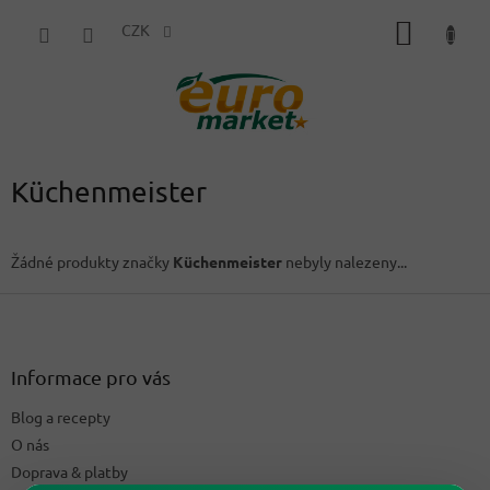
Přejít
NÁKUP
na
CZK
obsah
KOŠÍK
Küchenmeister
Žádné produkty značky
Küchenmeister
nebyly nalezeny...
Z
á
p
a
Informace pro vás
t
Blog a recepty
í
O nás
Doprava & platby