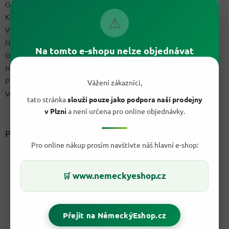
Obchodní podmínky
Kontakty
⚠
Výdejní místo
Napište nám
Na tomto e-shopu nelze objednávat
Ochrana osobních údajů GDPR
Hodnocení obchodu
Podmínky uplatnění práv z vadného plnění a reklamační řád
Vážení zákazníci,
Velkoobchod
tato stránka
slouží pouze jako podpora naší prodejny
v Plzni
a není určena pro online objednávky.
Přijímáme online platby
Pro online nákup prosím navštivte náš hlavní e-shop:
www.nemeckyeshop.cz
🛒
Přejít na NěmeckýEshop.cz