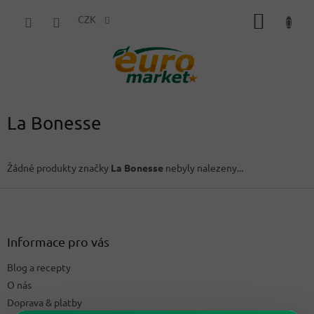
Přejít
NÁKUP
na
CZK
obsah
KOŠÍK
La Bonesse
Žádné produkty značky
La Bonesse
nebyly nalezeny...
Z
á
p
a
Informace pro vás
t
Blog a recepty
í
O nás
Doprava & platby