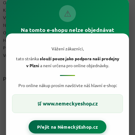
Obchodní podmínky
Kontakty
⚠
Výdejní místo
Napište nám
Na tomto e-shopu nelze objednávat
Ochrana osobních údajů GDPR
Hodnocení obchodu
Podmínky uplatnění práv z vadného plnění a reklamační řád
Vážení zákazníci,
Velkoobchod
tato stránka
slouží pouze jako podpora naší prodejny
v Plzni
a není určena pro online objednávky.
Přijímáme online platby
Pro online nákup prosím navštivte náš hlavní e-shop:
www.nemeckyeshop.cz
🛒
Přejít na NěmeckýEshop.cz