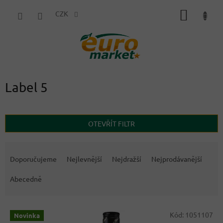
Přejít
NÁKUP
na
CZK
obsah
KOŠÍK
Label 5
OTEVŘÍT FILTR
Ř
a
Doporučujeme
Nejlevnější
Nejdražší
Nejprodávanější
z
e
Abecedně
n
í
V
p
Kód:
1051107
Novinka
ý