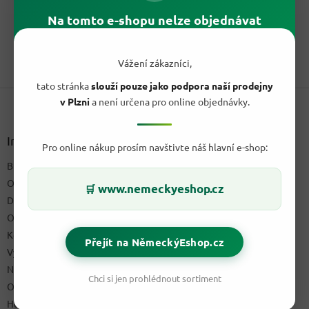
cena:
Hladká skotská whisky s jemně kouřovým a ovocným tónem.
Na tomto e-shopu nelze objednávat
Label 5 Classic Black 40 % v litrové lahvi je míchaná klasika...
1
položek celkem
Vážení zákazníci,
O
v
tato stránka
slouží pouze jako podpora naší prodejny
Z
l
v Plzni
a není určena pro online objednávky.
á
á
d
p
a
a
Informace pro vás
c
Pro online nákup prosím navštivte náš hlavní e-shop:
t
í
Blog a recepty
í
p
O nás
r
www.nemeckyeshop.cz
🛒
v
Doprava & platby
k
Obchodní podmínky
y
Kontakty
v
Přejít na NěmeckýEshop.cz
ý
Výdejní místo
p
Napište nám
i
Chci si jen prohlédnout sortiment
Ochrana osobních údajů GDPR
s
u
Hodnocení obchodu