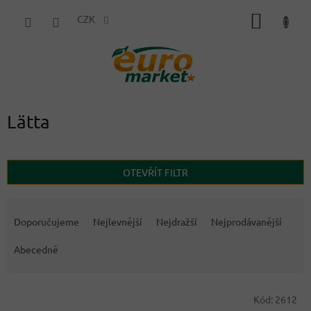
Přejít
NÁKUP
na
CZK
obsah
KOŠÍK
Lätta
OTEVŘÍT FILTR
Ř
a
Doporučujeme
Nejlevnější
Nejdražší
Nejprodávanější
z
e
Abecedně
n
í
V
p
Kód:
2612
ý