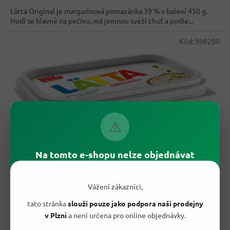
cena:
Lätta Original je margarínová pomazánka 39 % v balení 450 g.
Hodí se hlavně na pečivo, má jemnou svěží chuť a podle...
Kód:
998280
⚠
Na tomto e-shopu nelze objednávat
88,50 Kč
–32 %
Vážení zákazníci,
tato stránka
slouží pouze jako podpora naší prodejny
Lätta Original margarínová pomazánka 39%, 450g
-
v Plzni
a není určena pro online objednávky.
originál z Německa