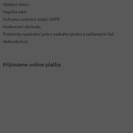
ý
Výdejní místo
p
Napište nám
i
Ochrana osobních údajů GDPR
s
u
Hodnocení obchodu
Podmínky uplatnění práv z vadného plnění a reklamační řád
Velkoobchod
Přijímáme online platby