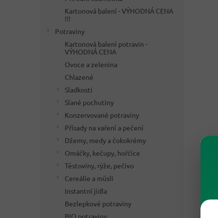
Kartonová balení - VÝHODNÁ CENA
!!!
Potraviny
Kartonová balení potravin -
VÝHODNÁ CENA
Ovoce a zelenina
Chlazené
Sladkosti
Slané pochutiny
Konzervované potraviny
Přísady na vaření a pečení
Džemy, medy a čokokrémy
Omáčky, kečupy, hořčice
Těstoviny, rýže, pečivo
Cereálie a müsli
Instantní jídla
Bezlepkové potraviny
BIO potraviny