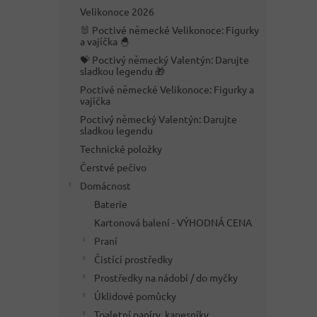
n
Velikonoce 2026
e
🐰 Poctivé německé Velikonoce: Figurky
l
a vajíčka 🐣
💝 Poctivý německý Valentýn: Darujte
sladkou legendu 🎁
Poctivé německé Velikonoce: Figurky a
vajíčka
Poctivý německý Valentýn: Darujte
sladkou legendu
Technické položky
Čerstvé pečivo
Domácnost
Baterie
Kartonová balení - VÝHODNÁ CENA
Praní
Čistící prostředky
Prostředky na nádobí / do myčky
Úklidové pomůcky
Toaletní papíry, kapesníky