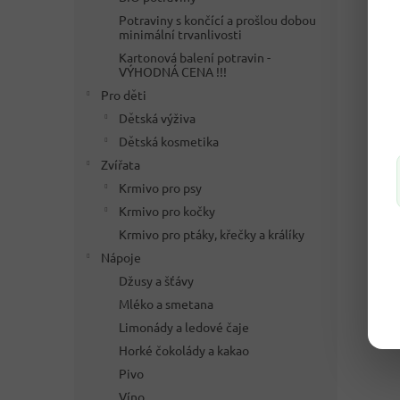
Potraviny s končící a prošlou dobou
minimální trvanlivosti
Kartonová balení potravin -
VÝHODNÁ CENA !!!
Pro děti
Dětská výživa
Dětská kosmetika
Zvířata
Krmivo pro psy
Krmivo pro kočky
Krmivo pro ptáky, křečky a králíky
Nápoje
Džusy a šťávy
Mléko a smetana
Limonády a ledové čaje
Horké čokolády a kakao
Pivo
Víno