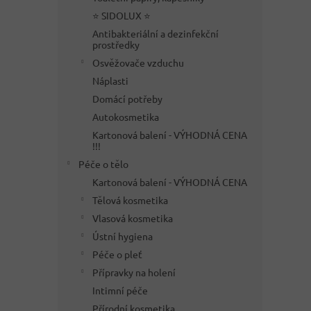
⭐ SIDOLUX ⭐
Antibakteriální a dezinfekční
prostředky
Osvěžovače vzduchu
Náplasti
Domácí potřeby
Autokosmetika
Kartonová balení - VÝHODNÁ CENA
!!!
Péče o tělo
Kartonová balení - VÝHODNÁ CENA
Tělová kosmetika
Vlasová kosmetika
Ústní hygiena
Péče o pleť
Přípravky na holení
Intimní péče
Přírodní kosmetika