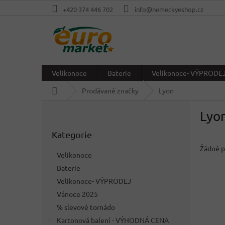
Přejít
+420 374 446 702
info@nemeckyeshop.cz
na
obsah
Velikonoce
Baterie
Velikonoce- VÝPRODE
Domů
Prodávané značky
Lyon
P
Lyo
o
Přeskočit
s
Kategorie
kategorie
t
r
Žádné p
Velikonoce
a
Baterie
n
Velikonoce- VÝPRODEJ
n
í
Vánoce 2025
p
% slevové tornádo
a
Kartonová balení - VÝHODNÁ CENA