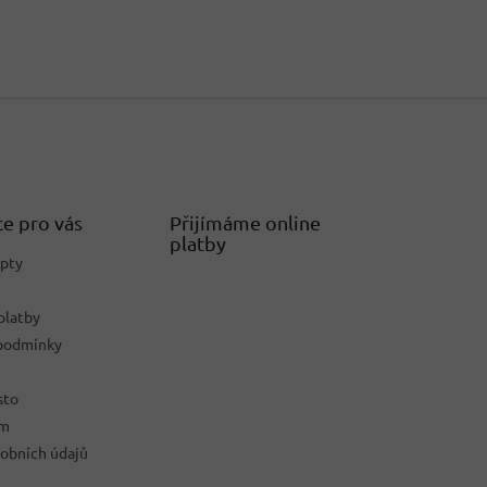
e pro vás
Přijímáme online
platby
epty
platby
podmínky
sto
ám
obních údajů