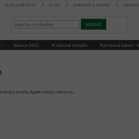
BLOG A RECEPTY
O NÁS
DOPRAVA & PLATBY
OBCHOD
HLEDAT
J
Vánoce 2025
% slevové tornádo
Kartonová balení 
n
rodukty značky
Lyon
nebyly nalezeny...