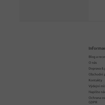
Z
á
p
a
t
Informac
í
Blog a rec
O nás
Doprava & 
Obchodní 
Kontakty
Výdejní mí
Napište n
Ochrana os
GDPR