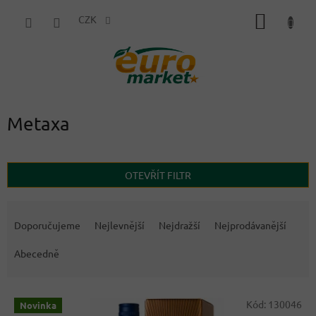
Přejít
NÁKUP
na
CZK
obsah
KOŠÍK
Metaxa
OTEVŘÍT FILTR
Ř
a
Doporučujeme
Nejlevnější
Nejdražší
Nejprodávanější
z
e
Abecedně
n
í
V
p
Kód:
130046
Novinka
ý