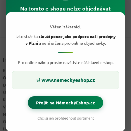
cena:
Jantarová řecká legenda v dárkovém boxu. Metaxa 7 Stars je
Na tomto e-shopu nelze objednávat
jemná brandy s tóny vanilky, bylin a dubového zrání....
1
položek celkem
Vážení zákazníci,
O
v
tato stránka
slouží pouze jako podpora naší prodejny
Z
l
v Plzni
a není určena pro online objednávky.
á
á
d
p
a
a
Informace pro vás
c
Pro online nákup prosím navštivte náš hlavní e-shop:
t
í
Blog a recepty
í
p
O nás
r
www.nemeckyeshop.cz
🛒
v
Doprava & platby
k
Obchodní podmínky
y
Kontakty
v
Přejít na NěmeckýEshop.cz
ý
Výdejní místo
p
Napište nám
i
Chci si jen prohlédnout sortiment
Ochrana osobních údajů GDPR
s
u
Hodnocení obchodu