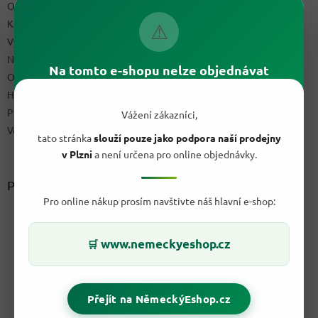
Obchodní podmínky
Kontakty
⚠
Výdejní místo
Napište nám
Na tomto e-shopu nelze objednávat
Ochrana osobních údajů GDPR
Hodnocení obchodu
Podmínky uplatnění práv z vadného plnění a reklamační řád
Vážení zákazníci,
Velkoobchod
tato stránka
slouží pouze jako podpora naší prodejny
v Plzni
a není určena pro online objednávky.
Přijímáme online platby
Pro online nákup prosím navštivte náš hlavní e-shop:
www.nemeckyeshop.cz
🛒
Přejít na NěmeckýEshop.cz