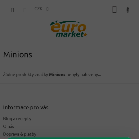
Přejít
NÁKUP
na
CZK
obsah
KOŠÍK
Minions
Žádné produkty značky
Minions
nebyly nalezeny...
Z
á
p
a
Informace pro vás
t
Blog a recepty
í
O nás
Doprava & platby