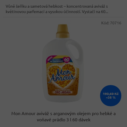
cena:
Vůně šeříku a sametová hebkost – koncentrovaná aviváž s
květinovou parfemací a vysokou účinností. Vystačí na 60...
Kód:
70716
193,60 Kč
–38 %
Mon Amour aviváž s arganovým olejem pro hebké a
voňavé prádlo 3 l 60 dávek