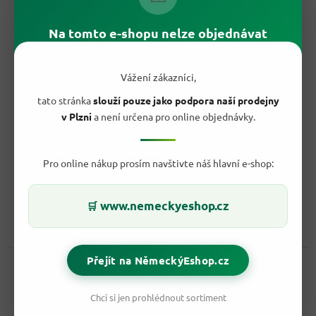
Na tomto e-shopu nelze objednávat
193,60 Kč
–38 %
Vážení zákazníci,
tato stránka
slouží pouze jako podpora naší prodejny
Mon Amour italská aviváž Blu Mare s extra parfemací 3 l
v Plzni
a není určena pro online objednávky.
60 dávek
Skladem
Pro online nákup prosím navštivte náš hlavní e-shop:
119,90 Kč
/ ks
Do košíku
Měrná
2 Kč / 1 ks
www.nemeckyeshop.cz
🛒
cena:
Mon Amour Blu Mare 3 l je italská aviváž s extra parfemací a svěží
mořskou vůní. Až 60 dávek pro měkké, voňavé a...
Přejít na NěmeckýEshop.cz
Kód:
70723
Chci si jen prohlédnout sortiment