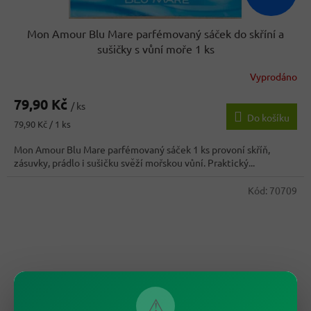
Mon Amour Blu Mare parfémovaný sáček do skříní a
sušičky s vůní moře 1 ks
Vyprodáno
79,90 Kč
/ ks
Do košíku
Měrná
79,90 Kč / 1 ks
cena:
Mon Amour Blu Mare parfémovaný sáček 1 ks provoní skříň,
zásuvky, prádlo i sušičku svěží mořskou vůní. Praktický...
Kód:
70709
⚠