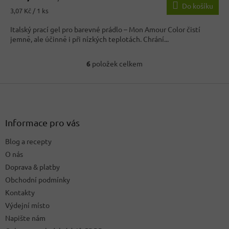
Do košíku
Měrná
3,07 Kč / 1 ks
cena:
Italský prací gel pro barevné prádlo – Mon Amour Color čistí
jemně, ale účinně i při nízkých teplotách. Chrání...
6
položek celkem
O
v
Z
l
á
á
d
p
a
a
Informace pro vás
c
t
í
Blog a recepty
í
p
O nás
r
v
Doprava & platby
k
Obchodní podmínky
y
Kontakty
v
ý
Výdejní místo
p
Napište nám
i