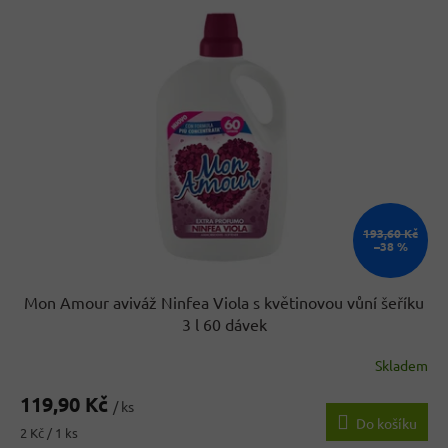
r
p
o
i
d
s
u
p
k
r
t
o
ů
d
u
k
t
ů
193,60 Kč
–38 %
Mon Amour aviváž Ninfea Viola s květinovou vůní šeříku
3 l 60 dávek
Skladem
119,90 Kč
/ ks
Do košíku
Měrná
2 Kč / 1 ks