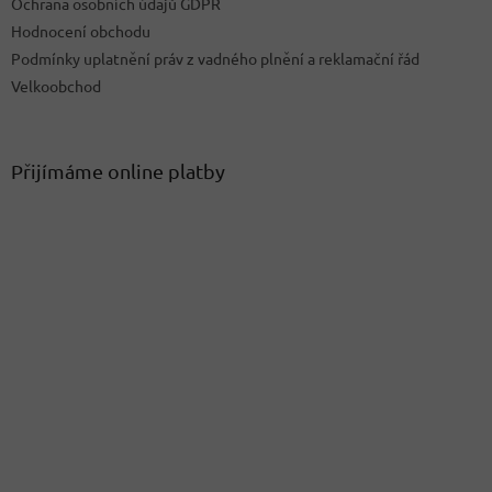
Ochrana osobních údajů GDPR
s
u
Hodnocení obchodu
Podmínky uplatnění práv z vadného plnění a reklamační řád
Velkoobchod
Přijímáme online platby