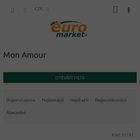
Přejít
NÁKUP
na
CZK
obsah
KOŠÍK
Mon Amour
OTEVŘÍT FILTR
Ř
a
Doporučujeme
Nejlevnější
Nejdražší
Nejprodávanější
z
e
Abecedně
n
í
V
p
Kód:
70747
ý