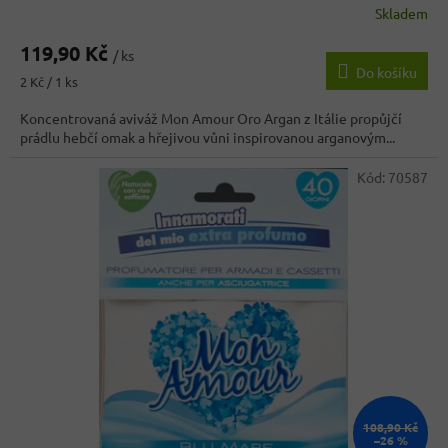
Skladem
119,90 Kč
/ ks
Do košíku
Měrná
2 Kč / 1 ks
cena:
Koncentrovaná aviváž Mon Amour Oro Argan z Itálie propůjčí
prádlu hebčí omak a hřejivou vůni inspirovanou arganovým...
Kód:
70587
108,90 Kč
–26 %