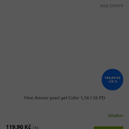
Kód:
264479
193,60 Kč
–38 %
Mon Amour prací gel Color 1,56 l 26 PD
Skladem
119,90 Kč
/ ks