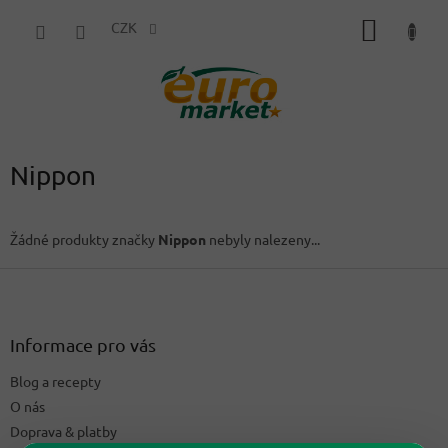
Přejít
NÁKUP
na
CZK
obsah
KOŠÍK
Nippon
Žádné produkty značky
Nippon
nebyly nalezeny...
Z
á
p
a
Informace pro vás
t
Blog a recepty
í
O nás
Doprava & platby