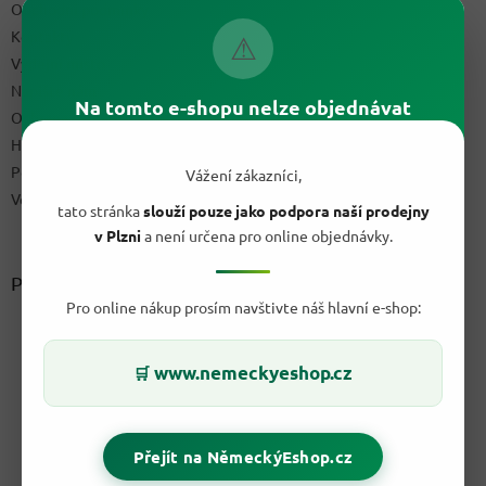
Obchodní podmínky
Kontakty
⚠
Výdejní místo
Napište nám
Na tomto e-shopu nelze objednávat
Ochrana osobních údajů GDPR
Hodnocení obchodu
Podmínky uplatnění práv z vadného plnění a reklamační řád
Vážení zákazníci,
Velkoobchod
tato stránka
slouží pouze jako podpora naší prodejny
v Plzni
a není určena pro online objednávky.
Přijímáme online platby
Pro online nákup prosím navštivte náš hlavní e-shop:
www.nemeckyeshop.cz
🛒
Přejít na NěmeckýEshop.cz