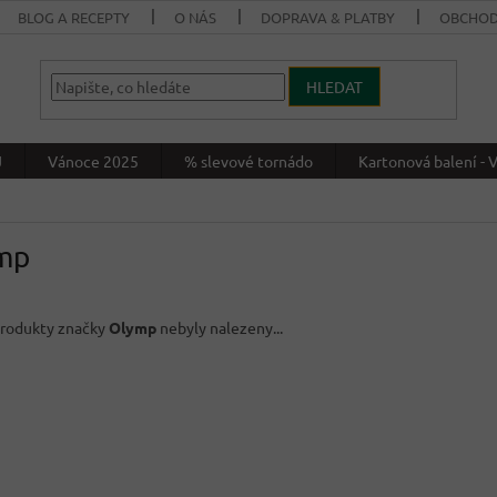
BLOG A RECEPTY
O NÁS
DOPRAVA & PLATBY
OBCHOD
HLEDAT
J
Vánoce 2025
% slevové tornádo
Kartonová balení 
mp
rodukty značky
Olymp
nebyly nalezeny...