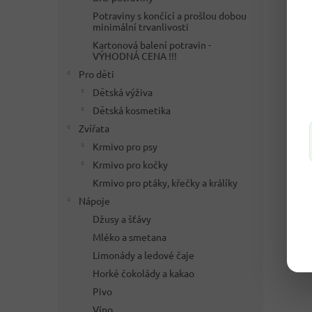
Potraviny s končící a prošlou dobou
minimální trvanlivosti
Kartonová balení potravin -
VÝHODNÁ CENA !!!
Pro děti
Dětská výživa
Dětská kosmetika
Zvířata
Krmivo pro psy
Krmivo pro kočky
Krmivo pro ptáky, křečky a králíky
Nápoje
Džusy a šťávy
Mléko a smetana
Limonády a ledové čaje
Horké čokolády a kakao
Pivo
Víno