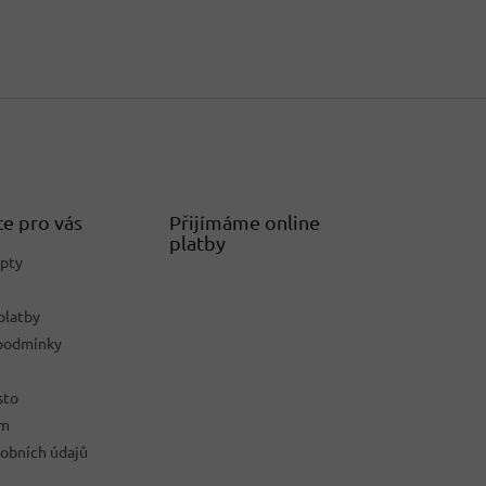
e pro vás
Přijímáme online
platby
epty
platby
podmínky
sto
ám
obních údajů