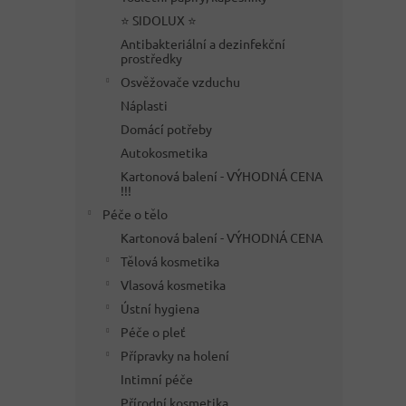
⭐ SIDOLUX ⭐
Antibakteriální a dezinfekční
prostředky
Osvěžovače vzduchu
Náplasti
Domácí potřeby
Autokosmetika
Kartonová balení - VÝHODNÁ CENA
!!!
Péče o tělo
Kartonová balení - VÝHODNÁ CENA
Tělová kosmetika
Vlasová kosmetika
Ústní hygiena
Péče o pleť
Přípravky na holení
Intimní péče
Přírodní kosmetika