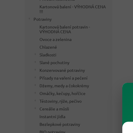
Kartonová balení - VÝHODNÁ CENA
!!!
Potraviny
Kartonová balení potravin -
VÝHODNÁ CENA
Ovoce a zelenina
Chlazené
Sladkosti
Slané pochutiny
Konzervované potraviny
Přísady na vaření a pečení
Džemy, medy a čokokrémy
Omáčky, kečupy, hořčice
Těstoviny, rýže, pečivo
Cereálie a müsli
Instantní jídla
Bezlepkové potraviny
BIO potraviny