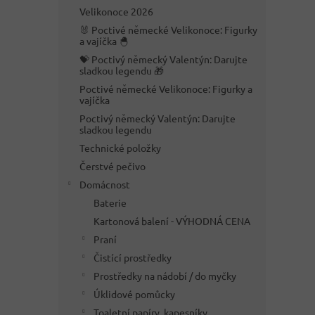
n
Velikonoce 2026
e
🐰 Poctivé německé Velikonoce: Figurky
l
a vajíčka 🐣
💝 Poctivý německý Valentýn: Darujte
sladkou legendu 🎁
Poctivé německé Velikonoce: Figurky a
vajíčka
Poctivý německý Valentýn: Darujte
sladkou legendu
Technické položky
Čerstvé pečivo
Domácnost
Baterie
Kartonová balení - VÝHODNÁ CENA
Praní
Čistící prostředky
Prostředky na nádobí / do myčky
Úklidové pomůcky
Toaletní papíry, kapesníky