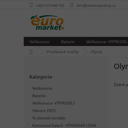
Přejít
+420 374 446 702
info@nemeckyeshop.cz
na
obsah
Velikonoce
Baterie
Velikonoce- VÝPRODE
Domů
Prodávané značky
Olymp
P
Oly
o
Přeskočit
s
Kategorie
kategorie
t
r
Žádné p
Velikonoce
a
Baterie
n
Velikonoce- VÝPRODEJ
n
í
Vánoce 2025
p
% slevové tornádo
a
Kartonová balení - VÝHODNÁ CENA