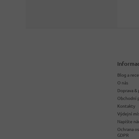
Z
á
p
a
t
Informac
í
Blog a rec
O nás
Doprava & 
Obchodní 
Kontakty
Výdejní mí
Napište n
Ochrana os
GDPR