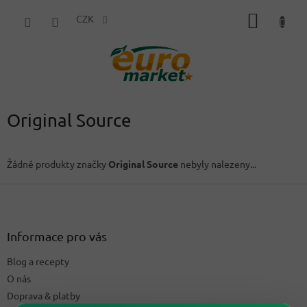
Přejít
NÁKUP
na
CZK
obsah
KOŠÍK
Original Source
Žádné produkty značky
Original Source
nebyly nalezeny...
Z
á
p
a
Informace pro vás
t
Blog a recepty
í
O nás
Doprava & platby