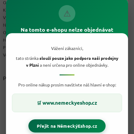
Obchodní podmínky
Kontakty
⚠
Výdejní místo
Napište nám
Na tomto e-shopu nelze objednávat
Ochrana osobních údajů GDPR
Hodnocení obchodu
Podmínky uplatnění práv z vadného plnění a reklamační řád
Vážení zákazníci,
Velkoobchod
tato stránka
slouží pouze jako podpora naší prodejny
v Plzni
a není určena pro online objednávky.
Přijímáme online platby
Pro online nákup prosím navštivte náš hlavní e-shop:
www.nemeckyeshop.cz
🛒
Přejít na NěmeckýEshop.cz