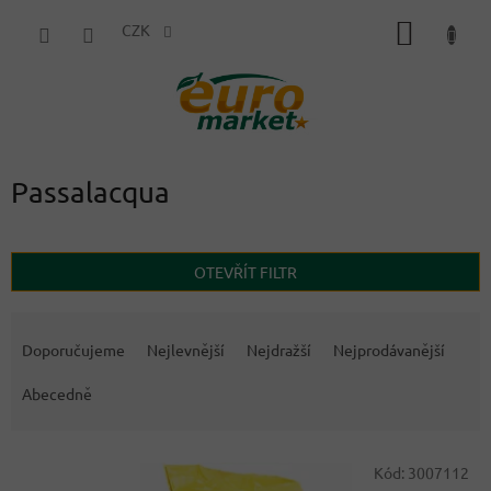
Přejít
NÁKUP
na
CZK
obsah
KOŠÍK
Passalacqua
OTEVŘÍT FILTR
Ř
a
Doporučujeme
Nejlevnější
Nejdražší
Nejprodávanější
z
e
Abecedně
n
í
V
p
Kód:
3007112
ý