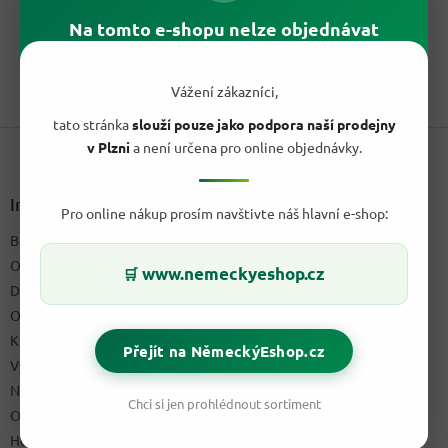
cena:
Objevte pravou chuť italského espressa. Passalacqua Mehari je
Na tomto e-shopu nelze objednávat
zrnková káva z Neapole s vyváženou směsí Arabiky a...
1
položek celkem
Vážení zákazníci,
O
v
tato stránka
slouží pouze jako podpora naší prodejny
Z
l
v Plzni
a není určena pro online objednávky.
á
á
d
p
a
a
Informace pro vás
c
Pro online nákup prosím navštivte náš hlavní e-shop:
t
í
Blog a recepty
í
p
O nás
r
www.nemeckyeshop.cz
🛒
v
Doprava & platby
k
Obchodní podmínky
y
Kontakty
v
Přejít na NěmeckýEshop.cz
ý
Výdejní místo
p
Napište nám
i
Chci si jen prohlédnout sortiment
Ochrana osobních údajů GDPR
s
u
Hodnocení obchodu