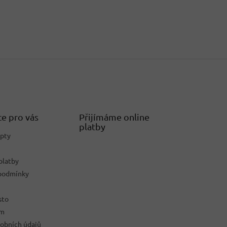
e pro vás
Přijímáme online
platby
epty
platby
podmínky
sto
ám
obních údajů