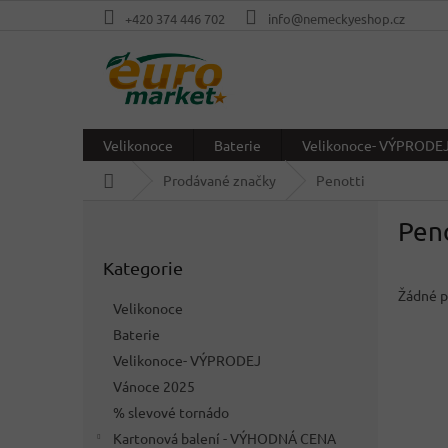
Přejít
+420 374 446 702
info@nemeckyeshop.cz
na
obsah
Velikonoce
Baterie
Velikonoce- VÝPRODE
Domů
Prodávané značky
Penotti
P
Peno
o
Přeskočit
s
Kategorie
kategorie
t
r
Žádné p
Velikonoce
a
Baterie
n
Velikonoce- VÝPRODEJ
n
í
Vánoce 2025
p
% slevové tornádo
a
Kartonová balení - VÝHODNÁ CENA