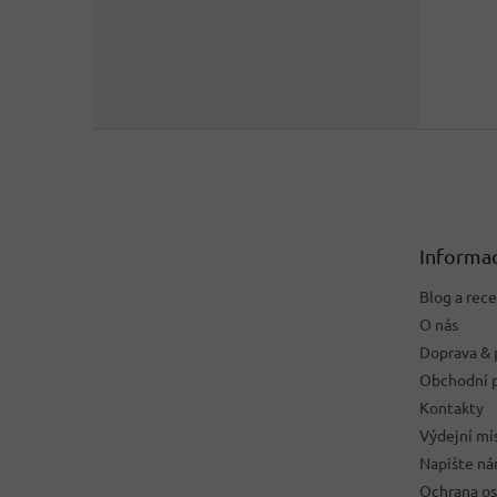
Z
á
p
a
t
Informac
í
Blog a rec
O nás
Doprava & 
Obchodní 
Kontakty
Výdejní mí
Napište n
Ochrana os