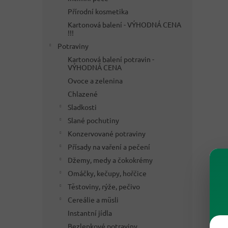
Přírodní kosmetika
Kartonová balení - VÝHODNÁ CENA
!!!
Potraviny
Kartonová balení potravin -
VÝHODNÁ CENA
Ovoce a zelenina
Chlazené
Sladkosti
Slané pochutiny
Konzervované potraviny
Přísady na vaření a pečení
Džemy, medy a čokokrémy
Omáčky, kečupy, hořčice
Těstoviny, rýže, pečivo
Cereálie a müsli
Instantní jídla
Bezlepkové potraviny