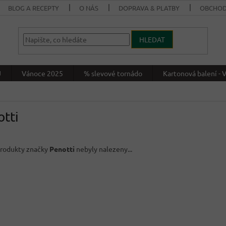
BLOG A RECEPTY
O NÁS
DOPRAVA & PLATBY
OBCHOD
HLEDAT
J
Vánoce 2025
% slevové tornádo
Kartonová balení 
tti
rodukty značky
Penotti
nebyly nalezeny...