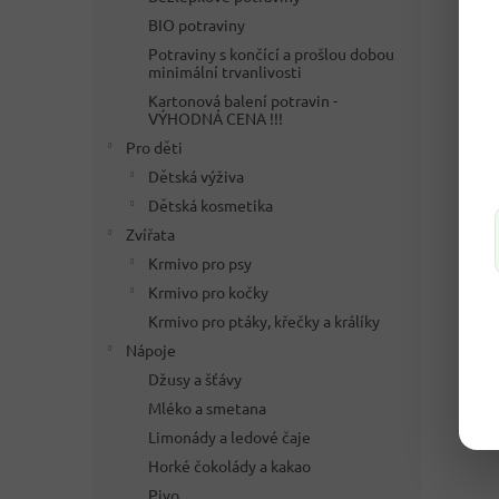
BIO potraviny
Potraviny s končící a prošlou dobou
minimální trvanlivosti
Kartonová balení potravin -
VÝHODNÁ CENA !!!
Pro děti
Dětská výživa
Dětská kosmetika
Zvířata
Krmivo pro psy
Krmivo pro kočky
Krmivo pro ptáky, křečky a králíky
Nápoje
Džusy a šťávy
Mléko a smetana
Limonády a ledové čaje
Horké čokolády a kakao
Pivo