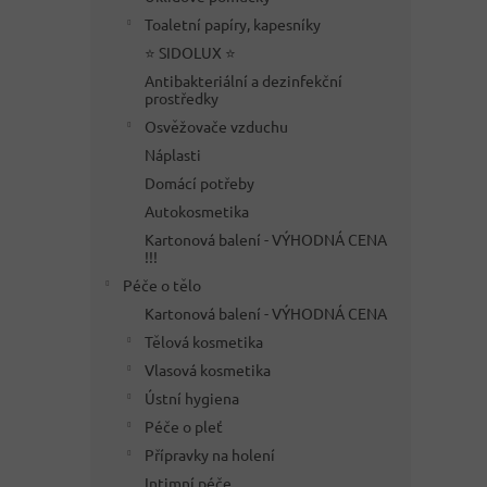
Toaletní papíry, kapesníky
⭐ SIDOLUX ⭐
Antibakteriální a dezinfekční
prostředky
Osvěžovače vzduchu
Náplasti
Domácí potřeby
Autokosmetika
Kartonová balení - VÝHODNÁ CENA
!!!
Péče o tělo
Kartonová balení - VÝHODNÁ CENA
Tělová kosmetika
Vlasová kosmetika
Ústní hygiena
Péče o pleť
Přípravky na holení
Intimní péče