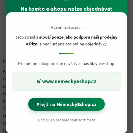
cena:
PEZ dávkovač bonbonů mix box 25,5 g obsahuje zábavný
Na tomto e-shopu nelze objednávat
dávkovač s náhodným motivem a 3 balíčky ovocných bonbonů.
1
položek celkem
Vážení zákazníci,
O
v
tato stránka
slouží pouze jako podpora naší prodejny
Z
l
v Plzni
a není určena pro online objednávky.
á
á
d
p
a
a
Informace pro vás
c
Pro online nákup prosím navštivte náš hlavní e-shop:
t
í
Blog a recepty
í
p
O nás
r
www.nemeckyeshop.cz
🛒
v
Doprava & platby
k
Obchodní podmínky
y
Kontakty
v
Přejít na NěmeckýEshop.cz
ý
Výdejní místo
p
Napište nám
i
Chci si jen prohlédnout sortiment
Ochrana osobních údajů GDPR
s
u
Hodnocení obchodu