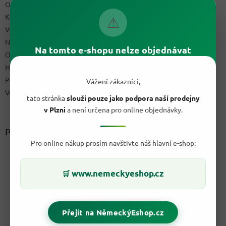
Obchodní podmínky
Kontakty
⚠
Výdejní místo
Napište nám
Na tomto e-shopu nelze objednávat
Ochrana osobních údajů GDPR
Hodnocení obchodu
Podmínky uplatnění práv z vadného plnění a reklamační řád
Vážení zákazníci,
Velkoobchod
tato stránka
slouží pouze jako podpora naší prodejny
v Plzni
a není určena pro online objednávky.
Přijímáme online platby
Pro online nákup prosím navštivte náš hlavní e-shop:
www.nemeckyeshop.cz
🛒
Přejít na NěmeckýEshop.cz