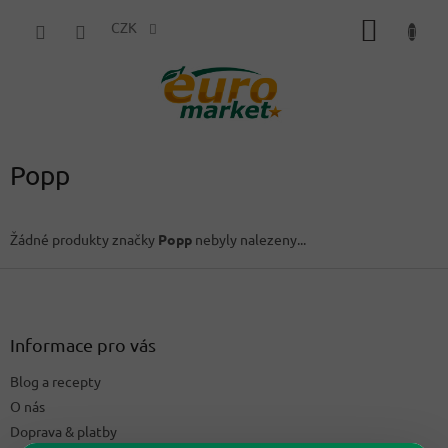
Přejít
NÁKUP
na
CZK
obsah
KOŠÍK
Popp
Žádné produkty značky
Popp
nebyly nalezeny...
Z
á
p
a
Informace pro vás
t
Blog a recepty
í
O nás
Doprava & platby