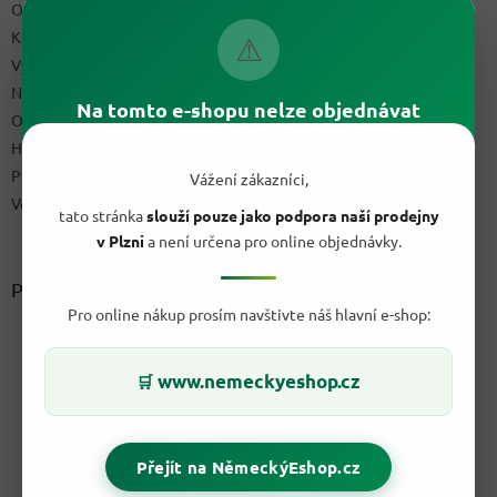
Obchodní podmínky
Kontakty
⚠
Výdejní místo
Napište nám
Na tomto e-shopu nelze objednávat
Ochrana osobních údajů GDPR
Hodnocení obchodu
Podmínky uplatnění práv z vadného plnění a reklamační řád
Vážení zákazníci,
Velkoobchod
tato stránka
slouží pouze jako podpora naší prodejny
v Plzni
a není určena pro online objednávky.
Přijímáme online platby
Pro online nákup prosím navštivte náš hlavní e-shop:
www.nemeckyeshop.cz
🛒
Přejít na NěmeckýEshop.cz