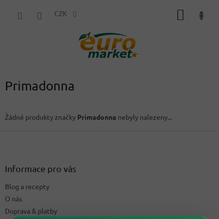
Přejít
NÁKUP
na
CZK
obsah
KOŠÍK
Primadonna
Žádné produkty značky
Primadonna
nebyly nalezeny...
Z
á
p
a
Informace pro vás
t
Blog a recepty
í
O nás
Doprava & platby