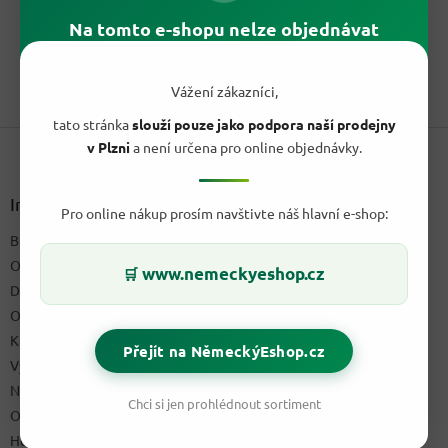
cena:
Puli Tutto lepicí váleček rychle odstraní chlupy, vlasy, prach a
Na tomto e-shopu nelze objednávat
drobné nečistoty z oblečení, sedaček i autosedaček.
1
položek celkem
Vážení zákazníci,
O
v
tato stránka
slouží pouze jako podpora naší prodejny
Z
l
v Plzni
a není určena pro online objednávky.
á
á
d
p
a
a
Informace pro vás
c
Pro online nákup prosím navštivte náš hlavní e-shop:
t
í
Blog a recepty
í
p
O nás
r
www.nemeckyeshop.cz
🛒
v
Doprava & platby
k
Obchodní podmínky
y
Kontakty
v
Přejít na NěmeckýEshop.cz
ý
Výdejní místo
p
Napište nám
i
Chci si jen prohlédnout sortiment
Ochrana osobních údajů GDPR
s
u
Hodnocení obchodu