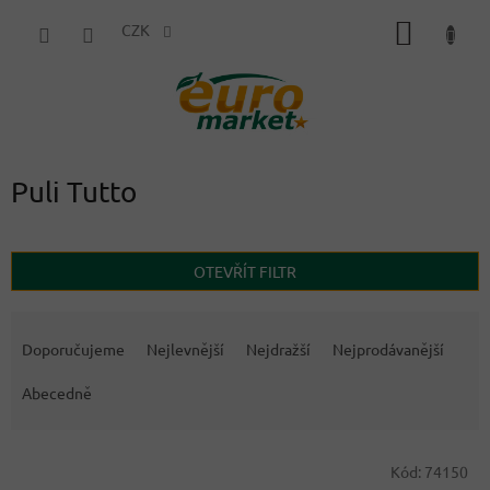
Přejít
NÁKUP
na
CZK
obsah
KOŠÍK
Puli Tutto
OTEVŘÍT FILTR
Ř
a
Doporučujeme
Nejlevnější
Nejdražší
Nejprodávanější
z
e
Abecedně
n
í
V
p
Kód:
74150
ý