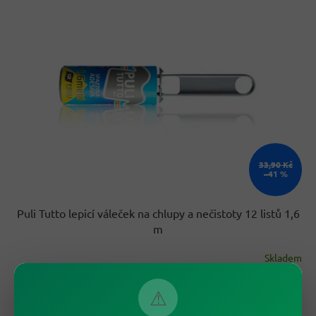
r
p
o
i
d
s
u
p
k
r
t
o
ů
d
u
k
t
ů
33,90 Kč
–41 %
Puli Tutto lepicí váleček na chlupy a nečistoty 12 listů 1,6
m
Skladem
19,90 Kč
/ ks
⚠
Do košíku
Měrná
1 990 Kč / 100 ks