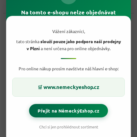
Do košíku
Měrná
11,99 Kč / 100 ml
Na tomto e-shopu nelze objednávat
cena:
Kód:
458002318
Vážení zákazníci,
tato stránka
slouží pouze jako podpora naší prodejny
v Plzni
a není určena pro online objednávky.
Pro online nákup prosím navštivte náš hlavní e-shop:
www.nemeckyeshop.cz
🛒
121 Kč
–25 %
Přejít na NěmeckýEshop.cz
Ravini Hugo rosé 0,75 l
Chci si jen prohlédnout sortiment
Vyprodáno