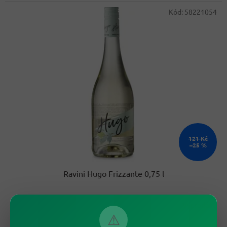
cena:
Kód:
58221054
121 Kč
–25 %
Ravini Hugo Frizzante 0,75 l
Vyprodáno
⚠
89,90 Kč
/ ks