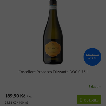
r
p
o
i
d
s
u
p
k
r
t
o
ů
d
u
k
t
ů
229,90 Kč
–17 %
Costellore Prosecco Frizzante DOC 0,75 l
Skladem
189,90 Kč
/ ks
Do košíku
Měrná
25,32 Kč / 100 ml