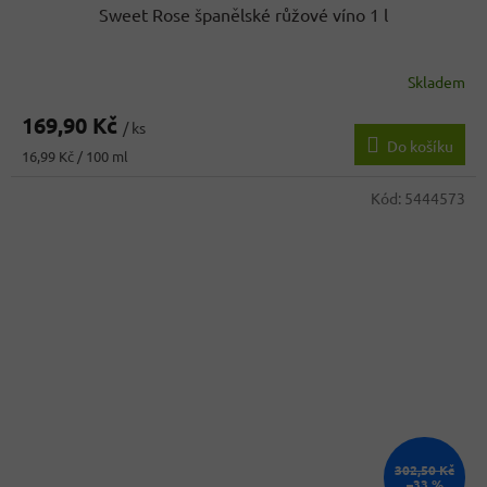
Sweet Rose španělské růžové víno 1 l
Skladem
169,90 Kč
/ ks
Do košíku
Měrná
16,99 Kč / 100 ml
cena:
Kód:
5444573
302,50 Kč
–33 %