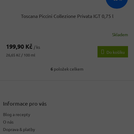
Toscana Piccini Collezione Privata IGT 0,75 l
Skladem
199,90 Kč
/ ks
Do košíku
Měrná
26,65 Kč / 100 ml
cena:
6
položek celkem
O
v
Z
l
á
á
d
p
a
a
Informace pro vás
c
t
í
Blog a recepty
í
p
O nás
r
v
Doprava & platby
k