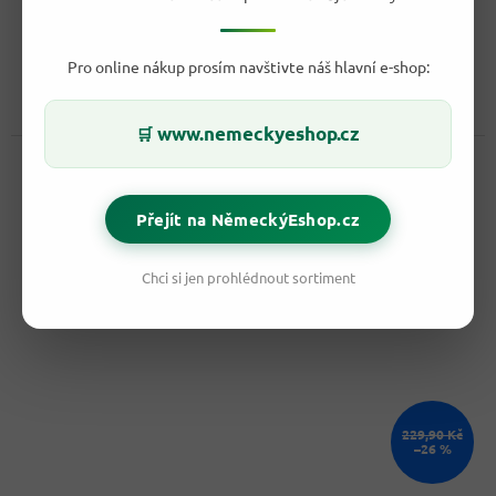
Skladem
Pro online nákup prosím navštivte náš hlavní e-shop:
229,90 Kč
/ ks
Do košíku
Měrná
45,98 Kč / 100 ml
www.nemeckyeshop.cz
🛒
cena:
Kód:
8002509
Přejít na NěmeckýEshop.cz
Chci si jen prohlédnout sortiment
229,90 Kč
–26 %