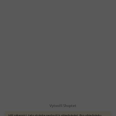
Vytvořil Shoptet
Milí zákazníci, tato stránka neslouží k objednávání. Pro objednávku