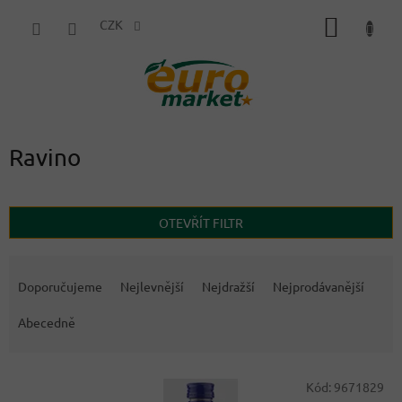
Přejít
NÁKUP
na
CZK
obsah
KOŠÍK
Ravino
OTEVŘÍT FILTR
Ř
a
Doporučujeme
Nejlevnější
Nejdražší
Nejprodávanější
z
e
Abecedně
n
í
V
p
Kód:
9671829
ý