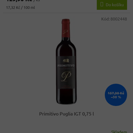
Do košíku
Měrná
17,32 Kč / 100 ml
cena:
Kód:
8002448
157,30 Kč
–30 %
Primitivo Puglia IGT 0,75 l
Skladem