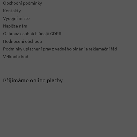
Obchodní podmínky
y
Kontakty
v
ý
Výdejní místo
p
Napište nám
i
Ochrana osobních údajů GDPR
s
u
Hodnocení obchodu
Podmínky uplatnění práv z vadného plnění a reklamační řád
Velkoobchod
Přijímáme online platby