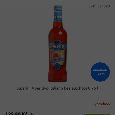
cena:
Kód:
9671828
181,50 Kč
–28 %
Aperini Aperitivo Italiano bez alkoholu 0,75 l
Vyprodáno
129,90 Kč
/ ks