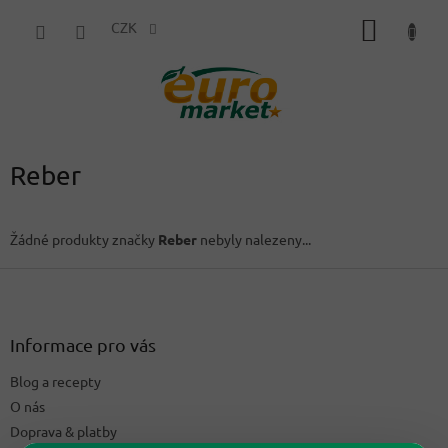
Přejít
NÁKUP
na
CZK
obsah
KOŠÍK
Reber
Žádné produkty značky
Reber
nebyly nalezeny...
Z
á
p
a
Informace pro vás
t
Blog a recepty
í
O nás
Doprava & platby