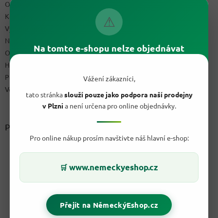
Obchodní podmínky
Kontakty
⚠
Výdejní místo
Napište nám
Na tomto e-shopu nelze objednávat
Ochrana osobních údajů GDPR
Hodnocení obchodu
Podmínky uplatnění práv z vadného plnění a reklamační řád
Vážení zákazníci,
Velkoobchod
tato stránka
slouží pouze jako podpora naší prodejny
v Plzni
a není určena pro online objednávky.
Přijímáme online platby
Pro online nákup prosím navštivte náš hlavní e-shop:
www.nemeckyeshop.cz
🛒
Přejít na NěmeckýEshop.cz