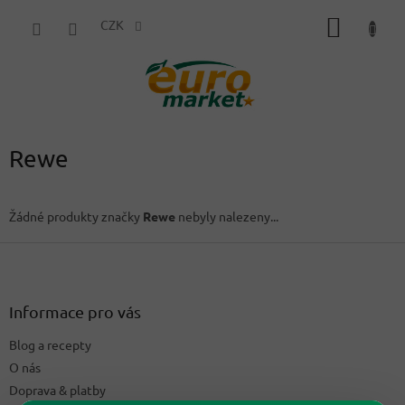
Přejít
NÁKUP
na
CZK
obsah
KOŠÍK
Rewe
Žádné produkty značky
Rewe
nebyly nalezeny...
Z
á
p
a
Informace pro vás
t
Blog a recepty
í
O nás
Doprava & platby