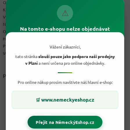
Obchodní podmínky
Kontakty
⚠
Výdejní místo
Napište nám
Na tomto e-shopu nelze objednávat
Ochrana osobních údajů GDPR
Hodnocení obchodu
Podmínky uplatnění práv z vadného plnění a reklamační řád
Vážení zákazníci,
Velkoobchod
tato stránka
slouží pouze jako podpora naší prodejny
v Plzni
a není určena pro online objednávky.
Přijímáme online platby
Pro online nákup prosím navštivte náš hlavní e-shop:
www.nemeckyeshop.cz
🛒
Přejít na NěmeckýEshop.cz