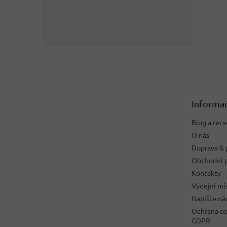
Z
á
p
a
t
Informac
í
Blog a rec
O nás
Doprava & 
Obchodní 
Kontakty
Výdejní mí
Napište n
Ochrana os
GDPR