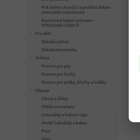
Potraviny s končící a prošlou dobou
minimální trvanlivosti
Kartonová balení potravin -
VÝHODNÁ CENA !!!
Pro děti
Dětská výživa
Dětská kosmetika
Zvířata
Krmivo pro psy
Krmivo pro kočky
Krmivo pro ptáky, křečky a králíky
Nápoje
Džusy a šťávy
Mléko a smetana
Limonády a ledové čaje
Horké čokolády a kakao
Pivo
Víno