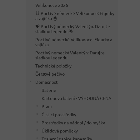
n
Velikonoce 2026
e
🐰 Poctivé německé Velikonoce: Figurky
l
a vajíčka 🐣
💝 Poctivý německý Valentýn: Darujte
sladkou legendu 🎁
Poctivé německé Velikonoce: Figurky a
vajíčka
Poctivý německý Valentýn: Darujte
sladkou legendu
Technické položky
Čerstvé pečivo
Domácnost
Baterie
Kartonová balení - VÝHODNÁ CENA
Praní
Čistící prostředky
Prostředky na nádobí / do myčky
Úklidové pomůcky
Toaletní papíry, kapesníky