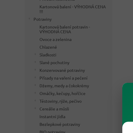
Kartonová balení - VÝHODNÁ CENA
!!!
Potraviny
Kartonová balení potravin -
VÝHODNÁ CENA
Ovoce a zelenina
Chlazené
Sladkosti
Slané pochutiny
Konzervované potraviny
Přísady na vaření a pečení
Džemy, medy a čokokrémy
Omáčky, kečupy, hořčice
Těstoviny, rýže, pečivo
Cereálie a müsli
Instantní jídla
Bezlepkové potraviny
BIO potraviny