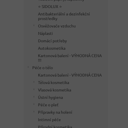
⭐ SIDOLUX ⭐
Antibakteriální a dezinfekční
prostředky
Osvěžovače vzduchu
Náplasti
Domácí potřeby
Autokosmetika
Kartonová balení - VÝHODNÁ CENA
!!!
Péče o tělo
Kartonová balení - VÝHODNÁ CENA
Tělová kosmetika
Vlasová kosmetika
Ústní hygiena
Péče o pleť
Přípravky na holení
Intimní péče
Přírodní kosmetika