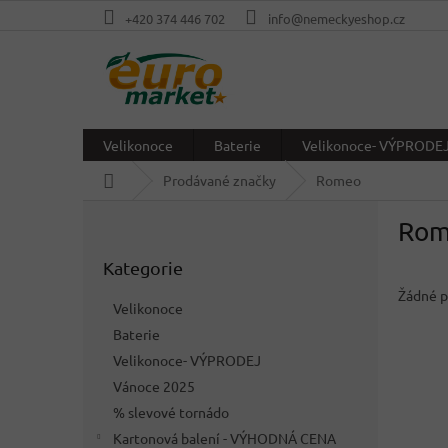
Přejít
+420 374 446 702
info@nemeckyeshop.cz
na
obsah
Velikonoce
Baterie
Velikonoce- VÝPRODE
Domů
Prodávané značky
Romeo
P
Rom
o
Přeskočit
s
Kategorie
kategorie
t
r
Žádné p
Velikonoce
a
Baterie
n
Velikonoce- VÝPRODEJ
n
í
Vánoce 2025
p
% slevové tornádo
a
Kartonová balení - VÝHODNÁ CENA