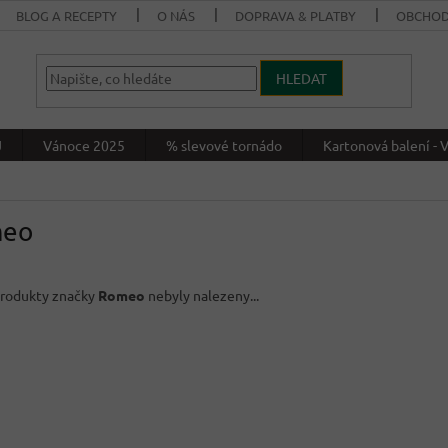
BLOG A RECEPTY
O NÁS
DOPRAVA & PLATBY
OBCHOD
HLEDAT
J
Vánoce 2025
% slevové tornádo
Kartonová balení 
eo
rodukty značky
Romeo
nebyly nalezeny...