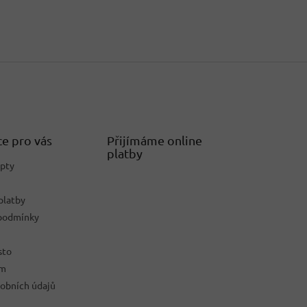
e pro vás
Přijímáme online
platby
epty
platby
podmínky
sto
ám
obních údajů