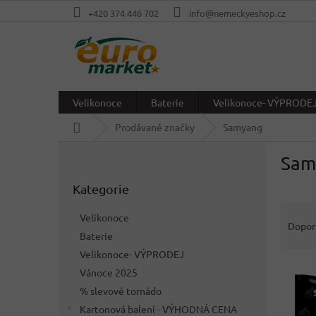
Přejít
+420 374 446 702
info@nemeckyeshop.cz
na
obsah
Velikonoce
Baterie
Velikonoce- VÝPRODE
Domů
Prodávané značky
Samyang
P
Sam
o
Přeskočit
s
Kategorie
kategorie
t
Ř
r
Velikonoce
a
a
Dopor
Baterie
z
n
e
Velikonoce- VÝPRODEJ
n
V
n
í
Vánoce 2025
ý
í
p
% slevové tornádo
p
p
a
Kartonová balení - VÝHODNÁ CENA