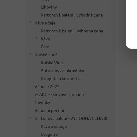
Lihoviny
Kartonová balení - výhodná cena
Káva a čaje
Kartonové balení - výhodná cena
Káva
Čaje
Italské zboží
Italská Vína
Potraviny a cukrovinky
Drogerie a kosmetika
Vánoce 2024
% AKCE - slevové tornádo
Novinky
Vánoční pečení
Kartonová balení - VÝHODNÁ CENA !!!
Káva a nápoje
Drogerie