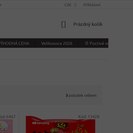
NÍ PODMÍNKY
KONTAKTY
CZK
VÝDEJNÍ MÍSTO
Přihlášení
NAPIŠTE NÁ
NÁKUPNÍ
Prázdný košík
KOŠÍK
- VÝHODNÁ CENA
Velikonoce 2026
🐰 Poctivé německé Veliko
3
položek celkem
ód:
6467
Kód:
13428