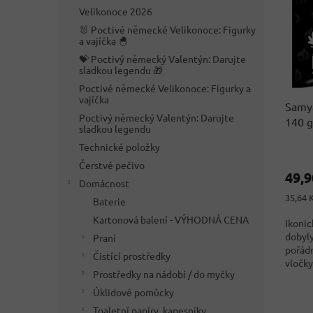
i
r
n
Velikonoce 2026
s
o
e
p
🐰 Poctivé německé Velikonoce: Figurky
d
l
a vajíčka 🐣
r
u
💝 Poctivý německý Valentýn: Darujte
o
k
sladkou legendu 🎁
d
t
Poctivé německé Velikonoce: Figurky a
u
ů
vajíčka
Samy
k
Poctivý německý Valentýn: Darujte
140 g
t
sladkou legendu
ů
Technické položky
Čerstvé pečivo
49,
Domácnost
Měrná
35,64 K
Baterie
cena:
Kartonová balení - VÝHODNÁ CENA
Ikonic
dobyly
Praní
pořádn
Čistící prostředky
vločky.
Prostředky na nádobí / do myčky
Úklidové pomůcky
Toaletní papíry, kapesníky