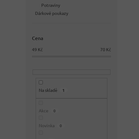
Potraviny
Dárkové poukazy
Cena
49
Kč
70
Kč
Na skladě
1
Akce
0
Novinka
0