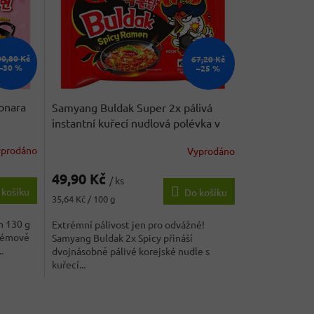
00,80 Kč
67,20 Kč
–30 %
–25 %
onara
Samyang Buldak Super 2x pálivá
instantní kuřecí nudlová polévka v
sáčku 140 g
yprodáno
Vyprodáno
49,90 Kč
/ ks
 košíku
Do košíku
Měrná
35,64 Kč / 100 g
cena:
n 130 g
Extrémní pálivost jen pro odvážné!
krémově
Samyang Buldak 2x Spicy přináší
.
dvojnásobně pálivé korejské nudle s
kuřecí...