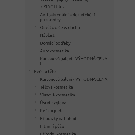
⭐ SIDOLUX ⭐
Antibakteriální a dezinfekční
prostředky
Osvěžovače vzduchu
Náplasti
Domácí potřeby
Autokosmetika
Kartonová balení - VÝHODNÁ CENA
!!!
Péče o tělo
Kartonová balení - VÝHODNÁ CENA
Tělová kosmetika
Vlasová kosmetika
Ústní hygiena
Péče o pleť
Přípravky na holení
Intimní péče
Přírodní kosmetika