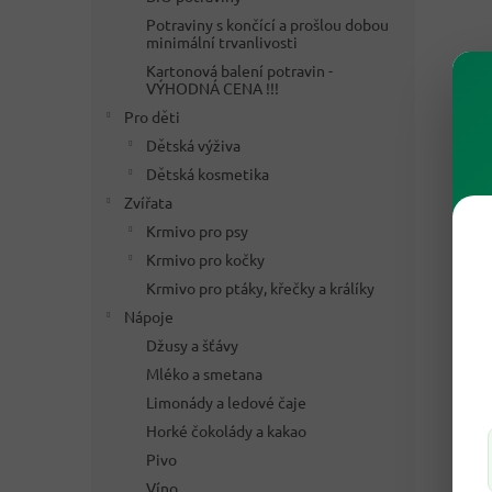
Potraviny s končící a prošlou dobou
minimální trvanlivosti
Kartonová balení potravin -
VÝHODNÁ CENA !!!
Pro děti
Dětská výživa
Dětská kosmetika
Zvířata
Krmivo pro psy
Krmivo pro kočky
Krmivo pro ptáky, křečky a králíky
Nápoje
Džusy a šťávy
Mléko a smetana
Limonády a ledové čaje
Horké čokolády a kakao
Pivo
Víno