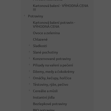
Kartonová balení - VÝHODNÁ CENA
!!!
Potraviny
Kartonová balení potravin -
VÝHODNÁ CENA
Ovoce a zelenina
Chlazené
Sladkosti
Slané pochutiny
Konzervované potraviny
Přísady na vaření a pečení
Džemy, medy a čokokrémy
Omáčky, kečupy, hořčice
Těstoviny, rýže, pečivo
Cereálie a müsli
Instantní jídla
Bezlepkové potraviny
BIO potraviny