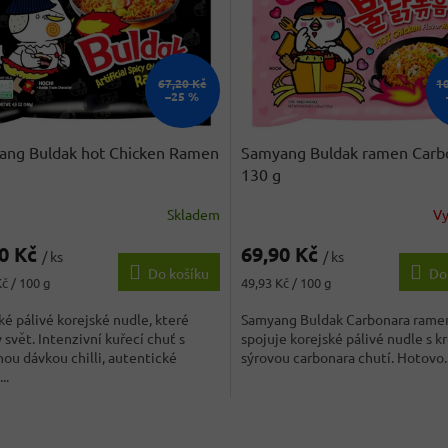
67,20 Kč
1
–25 %
ang Buldak hot Chicken Ramen
Samyang Buldak ramen Carb
130 g
Skladem
V
90 Kč
69,90 Kč
/ ks
/ ks
Do košíku
Do
Měrná
č / 100 g
49,93 Kč / 100 g
cena:
ké pálivé korejské nudle, které
Samyang Buldak Carbonara rame
 svět. Intenzivní kuřecí chuť s
spojuje korejské pálivé nudle s 
ou dávkou chilli, autentické
sýrovou carbonara chutí. Hotovo..
..
O
v