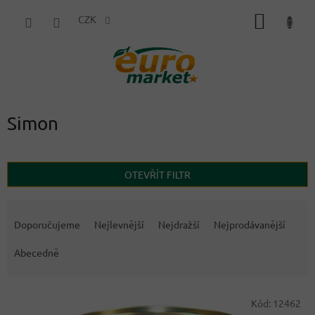
Přejít
NÁKUP
na
CZK
obsah
KOŠÍK
Simon
OTEVŘÍT FILTR
Ř
a
Doporučujeme
Nejlevnější
Nejdražší
Nejprodávanější
z
e
Abecedně
n
í
V
p
Kód:
12462
ý