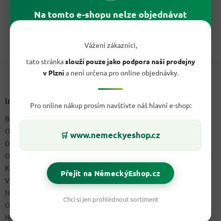
cena:
z
Simon delikátní hovězí guláš 500 g je hotové jídlo v konzervě s
Na tomto e-shopu nelze objednávat
5
51 % hovězího masa. Stačí ohřát a podávat s knedlíky,...
hvězdiček.
1
položek celkem
Vážení zákazníci,
O
v
tato stránka
slouží pouze jako podpora naší prodejny
Z
l
v Plzni
a není určena pro online objednávky.
á
á
d
p
a
a
Informace pro vás
c
Pro online nákup prosím navštivte náš hlavní e-shop:
t
í
Blog a recepty
í
p
O nás
r
www.nemeckyeshop.cz
🛒
v
Doprava & platby
k
Obchodní podmínky
y
Kontakty
v
Přejít na NěmeckýEshop.cz
ý
Výdejní místo
p
Napište nám
i
Chci si jen prohlédnout sortiment
Ochrana osobních údajů GDPR
s
u
Hodnocení obchodu