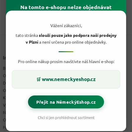
Velké a cenově výhodné balení kuchyňských utěrek Soft Flower
z
Na tomto e-shopu nelze objednávat
XXL Jumbo. Dvouvrstvé a mimořádně savé útržky si poradí...
5
hvězdiček.
1
položek celkem
Vážení zákazníci,
O
v
tato stránka
slouží pouze jako podpora naší prodejny
Z
l
v Plzni
a není určena pro online objednávky.
á
á
d
p
a
a
Informace pro vás
c
Pro online nákup prosím navštivte náš hlavní e-shop:
t
í
Blog a recepty
í
p
O nás
r
www.nemeckyeshop.cz
🛒
v
Doprava & platby
k
Obchodní podmínky
y
Kontakty
v
Přejít na NěmeckýEshop.cz
ý
Výdejní místo
p
Napište nám
i
Chci si jen prohlédnout sortiment
Ochrana osobních údajů GDPR
s
u
Hodnocení obchodu