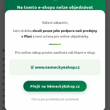
cena:
Söhnlein Brillant Alkoholfrei 0,75 l je nealkoholický šumivý nápoj
Na tomto e-shopu nelze objednávat
z vína pro elegantní přípitek bez alkoholu.
1
položek celkem
Vážení zákazníci,
O
v
tato stránka
slouží pouze jako podpora naší prodejny
Z
l
v Plzni
a není určena pro online objednávky.
á
á
d
p
a
a
Informace pro vás
c
Pro online nákup prosím navštivte náš hlavní e-shop:
t
í
Blog a recepty
í
p
O nás
r
www.nemeckyeshop.cz
🛒
v
Doprava & platby
k
Obchodní podmínky
y
Kontakty
v
Přejít na NěmeckýEshop.cz
ý
Výdejní místo
p
Napište nám
i
Chci si jen prohlédnout sortiment
Ochrana osobních údajů GDPR
s
u
Hodnocení obchodu