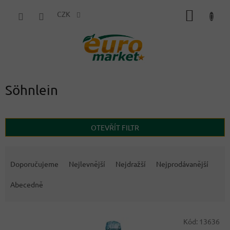
Přejít
NÁKUP
na
CZK
obsah
KOŠÍK
Söhnlein
OTEVŘÍT FILTR
Ř
a
Doporučujeme
Nejlevnější
Nejdražší
Nejprodávanější
z
e
Abecedně
n
í
V
p
Kód:
13636
ý