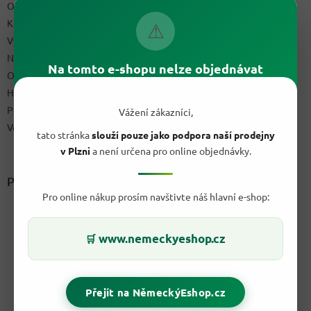
Obchodní podmínky
Kontakty
⚠
Výdejní místo
Napište nám
Na tomto e-shopu nelze objednávat
Ochrana osobních údajů GDPR
Hodnocení obchodu
Podmínky uplatnění práv z vadného plnění a reklamační řád
Vážení zákazníci,
Velkoobchod
tato stránka
slouží pouze jako podpora naší prodejny
v Plzni
a není určena pro online objednávky.
Přijímáme online platby
Pro online nákup prosím navštivte náš hlavní e-shop:
www.nemeckyeshop.cz
🛒
Přejít na NěmeckýEshop.cz