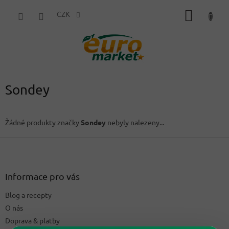
Přejít
NÁKUP
na
CZK
obsah
KOŠÍK
Sondey
Žádné produkty značky
Sondey
nebyly nalezeny...
Z
á
p
a
Informace pro vás
t
Blog a recepty
í
O nás
Doprava & platby