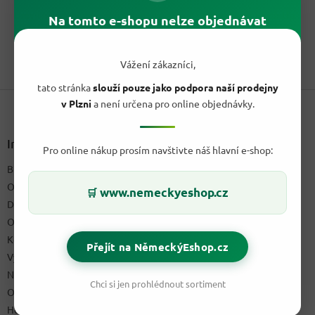
cena:
Umyjte nádobí dřív, než napustíte dřez. The Pink Stuff Wash-Up
Na tomto e-shopu nelze objednávat
je čisticí sprej na nádobí i kuchyňské povrchy, který...
1
položek celkem
Vážení zákazníci,
O
v
tato stránka
slouží pouze jako podpora naší prodejny
Z
l
v Plzni
a není určena pro online objednávky.
á
á
d
p
a
a
Informace pro vás
c
Pro online nákup prosím navštivte náš hlavní e-shop:
t
í
Blog a recepty
í
p
O nás
r
www.nemeckyeshop.cz
🛒
v
Doprava & platby
k
Obchodní podmínky
y
Kontakty
v
Přejít na NěmeckýEshop.cz
ý
Výdejní místo
p
Napište nám
i
Chci si jen prohlédnout sortiment
Ochrana osobních údajů GDPR
s
u
Hodnocení obchodu