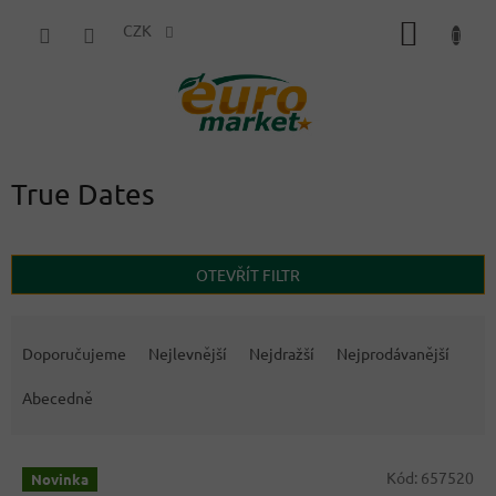
Přejít
NÁKUP
na
CZK
obsah
KOŠÍK
True Dates
OTEVŘÍT FILTR
Ř
a
Doporučujeme
Nejlevnější
Nejdražší
Nejprodávanější
z
e
Abecedně
n
í
V
p
Kód:
657520
Novinka
ý