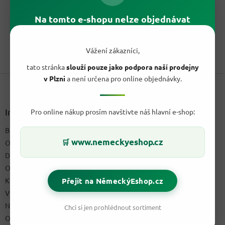
cena:
Přirozeně sladké datle s jemnou pistáciovou chutí, bez
Na tomto e-shopu nelze objednávat
přidaného cukru a s vysokým obsahem vlákniny. Praktická
dánská...
Vážení zákazníci,
1
položek celkem
O
tato stránka
slouží pouze jako podpora naší prodejny
v
Z
l
v Plzni
a není určena pro online objednávky.
á
á
d
p
a
a
Informace pro vás
Pro online nákup prosím navštivte náš hlavní e-shop:
c
t
í
Blog a recepty
í
p
www.nemeckyeshop.cz
🛒
O nás
r
v
Doprava & platby
k
Obchodní podmínky
y
Přejít na NěmeckýEshop.cz
Kontakty
v
ý
Výdejní místo
p
Napište nám
Chci si jen prohlédnout sortiment
i
Ochrana osobních údajů GDPR
s