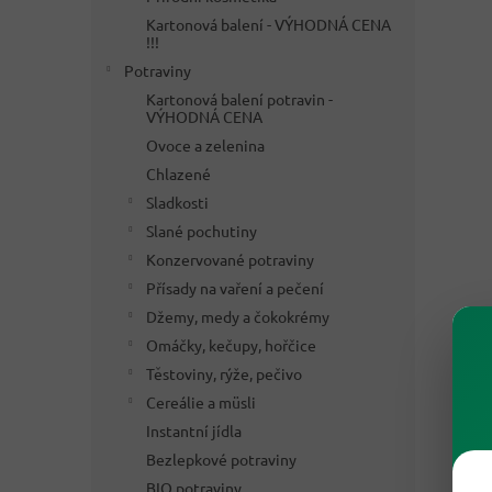
Kartonová balení - VÝHODNÁ CENA
!!!
Potraviny
Kartonová balení potravin -
VÝHODNÁ CENA
Ovoce a zelenina
Chlazené
Sladkosti
Slané pochutiny
Konzervované potraviny
Přísady na vaření a pečení
Džemy, medy a čokokrémy
Omáčky, kečupy, hořčice
Těstoviny, rýže, pečivo
Cereálie a müsli
Instantní jídla
Bezlepkové potraviny
BIO potraviny