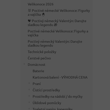
n
Velikonoce 2026
e
🐰 Poctivé německé Velikonoce: Figurky
l
a vajíčka 🐣
💝 Poctivý německý Valentýn: Darujte
sladkou legendu 🎁
Poctivé německé Velikonoce: Figurky a
vajíčka
Poctivý německý Valentýn: Darujte
sladkou legendu
Technické položky
Čerstvé pečivo
Domácnost
Baterie
Kartonová balení - VÝHODNÁ CENA
Praní
Čistící prostředky
Prostředky na nádobí / do myčky
Úklidové pomůcky
Toaletní papíry, kapesníky