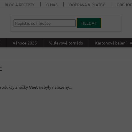
BLOG A RECEPTY
O NÁS
DOPRAVA & PLATBY
OBCHOD
HLEDAT
J
Vánoce 2025
% slevové tornádo
Kartonová balení 
t
rodukty značky
Veet
nebyly nalezeny...