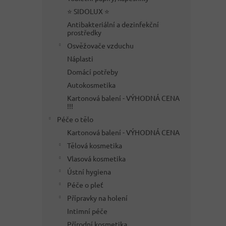
⭐ SIDOLUX ⭐
Antibakteriální a dezinfekční
prostředky
Osvěžovače vzduchu
Náplasti
Domácí potřeby
Autokosmetika
Kartonová balení - VÝHODNÁ CENA
!!!
Péče o tělo
Kartonová balení - VÝHODNÁ CENA
Tělová kosmetika
Vlasová kosmetika
Ústní hygiena
Péče o pleť
Přípravky na holení
Intimní péče
Přírodní kosmetika