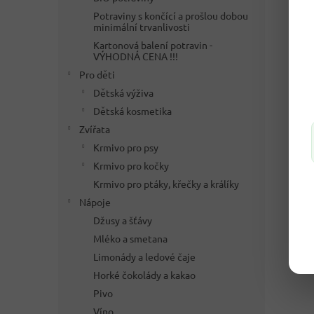
Potraviny s končící a prošlou dobou
minimální trvanlivosti
Kartonová balení potravin -
VÝHODNÁ CENA !!!
Pro děti
Dětská výživa
Dětská kosmetika
Zvířata
Krmivo pro psy
Krmivo pro kočky
Krmivo pro ptáky, křečky a králíky
Nápoje
Džusy a šťávy
Mléko a smetana
Limonády a ledové čaje
Horké čokolády a kakao
Pivo
Víno