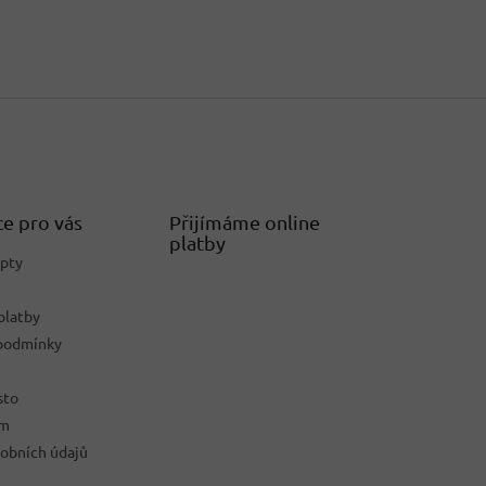
e pro vás
Přijímáme online
platby
epty
platby
podmínky
sto
ám
obních údajů