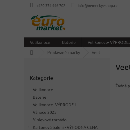
Přejít
+420 374 446 702
info@nemeckyeshop.cz
na
obsah
Velikonoce
Baterie
Velikonoce- VÝPRODE
Domů
Prodávané značky
Veet
P
Vee
o
Přeskočit
s
Kategorie
kategorie
t
r
Žádné p
Velikonoce
a
Baterie
n
Velikonoce- VÝPRODEJ
n
í
Vánoce 2025
p
% slevové tornádo
a
Kartonová balení - VÝHODNÁ CENA