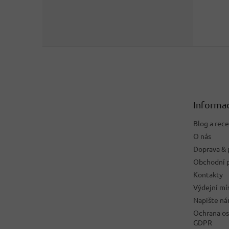
Z
á
p
a
t
Informac
í
Blog a rec
O nás
Doprava & 
Obchodní 
Kontakty
Výdejní mí
Napište n
Ochrana os
GDPR