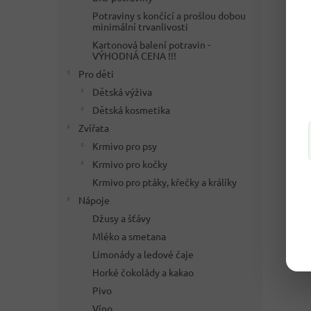
Potraviny s končící a prošlou dobou
minimální trvanlivosti
Kartonová balení potravin -
VÝHODNÁ CENA !!!
Pro děti
Dětská výživa
Dětská kosmetika
Zvířata
Krmivo pro psy
Krmivo pro kočky
Krmivo pro ptáky, křečky a králíky
Nápoje
Džusy a šťávy
Mléko a smetana
Limonády a ledové čaje
Horké čokolády a kakao
Pivo
Víno