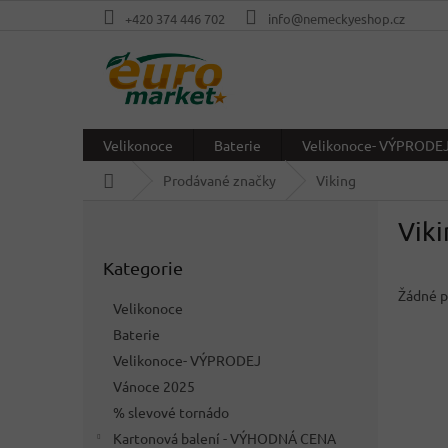
Přejít
+420 374 446 702
info@nemeckyeshop.cz
na
obsah
Velikonoce
Baterie
Velikonoce- VÝPRODE
Domů
Prodávané značky
Viking
P
Viki
o
Přeskočit
s
Kategorie
kategorie
t
r
Žádné p
Velikonoce
a
Baterie
n
Velikonoce- VÝPRODEJ
n
í
Vánoce 2025
p
% slevové tornádo
a
Kartonová balení - VÝHODNÁ CENA