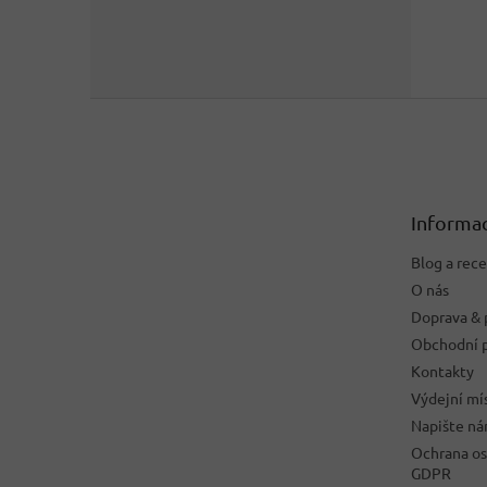
Z
á
p
a
t
Informac
í
Blog a rec
O nás
Doprava & 
Obchodní 
Kontakty
Výdejní mí
Napište n
Ochrana os
GDPR