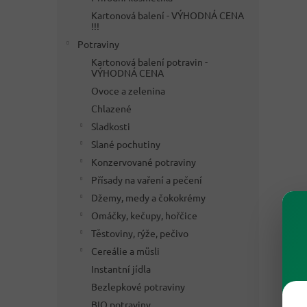
Kartonová balení - VÝHODNÁ CENA
!!!
Potraviny
Kartonová balení potravin -
VÝHODNÁ CENA
Ovoce a zelenina
Chlazené
Sladkosti
Slané pochutiny
Konzervované potraviny
Přísady na vaření a pečení
Džemy, medy a čokokrémy
Omáčky, kečupy, hořčice
Těstoviny, rýže, pečivo
Cereálie a müsli
Instantní jídla
Bezlepkové potraviny
BIO potraviny