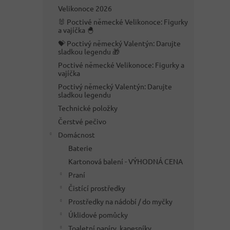
n
Velikonoce 2026
e
🐰 Poctivé německé Velikonoce: Figurky
l
a vajíčka 🐣
💝 Poctivý německý Valentýn: Darujte
sladkou legendu 🎁
Poctivé německé Velikonoce: Figurky a
vajíčka
Poctivý německý Valentýn: Darujte
sladkou legendu
Technické položky
Čerstvé pečivo
Domácnost
Baterie
Kartonová balení - VÝHODNÁ CENA
Praní
Čistící prostředky
Prostředky na nádobí / do myčky
Úklidové pomůcky
Toaletní papíry, kapesníky