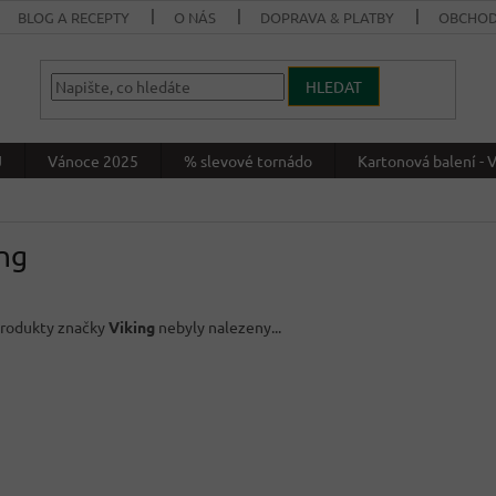
BLOG A RECEPTY
O NÁS
DOPRAVA & PLATBY
OBCHOD
HLEDAT
J
Vánoce 2025
% slevové tornádo
Kartonová balení 
ng
rodukty značky
Viking
nebyly nalezeny...