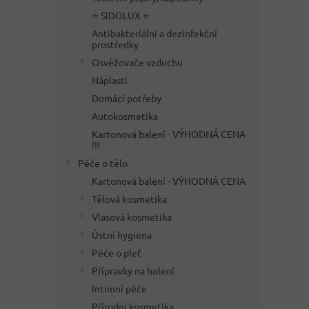
⭐ SIDOLUX ⭐
Antibakteriální a dezinfekční
prostředky
Osvěžovače vzduchu
Náplasti
Domácí potřeby
Autokosmetika
Kartonová balení - VÝHODNÁ CENA
!!!
Péče o tělo
Kartonová balení - VÝHODNÁ CENA
Tělová kosmetika
Vlasová kosmetika
Ústní hygiena
Péče o pleť
Přípravky na holení
Intimní péče
Přírodní kosmetika