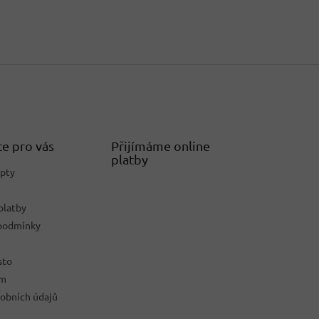
e pro vás
Přijímáme online
platby
epty
platby
podmínky
sto
ám
obních údajů