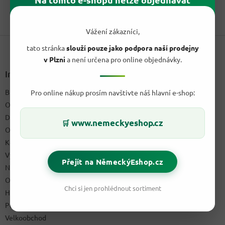
cena:
1
položek celkem
O
v
Vážení zákazníci,
Z
l
tato stránka
slouží pouze jako podpora naší prodejny
á
á
d
v Plzni
a není určena pro online objednávky.
p
a
a
Informace pro vás
c
t
í
Blog a recepty
Pro online nákup prosím navštivte náš hlavní e-shop:
í
p
O nás
r
v
Doprava & platby
www.nemeckyeshop.cz
🛒
k
Obchodní podmínky
y
Kontakty
v
ý
Výdejní místo
Přejít na NěmeckýEshop.cz
p
Napište nám
i
Ochrana osobních údajů GDPR
s
Chci si jen prohlédnout sortiment
u
Hodnocení obchodu
Podmínky uplatnění práv z vadného plnění a reklamační řád
Velkoobchod