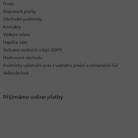
O nás
r
v
Doprava & platby
k
Obchodní podmínky
y
Kontakty
v
ý
Výdejní místo
p
Napište nám
i
Ochrana osobních údajů GDPR
s
u
Hodnocení obchodu
Podmínky uplatnění práv z vadného plnění a reklamační řád
Velkoobchod
Přijímáme online platby