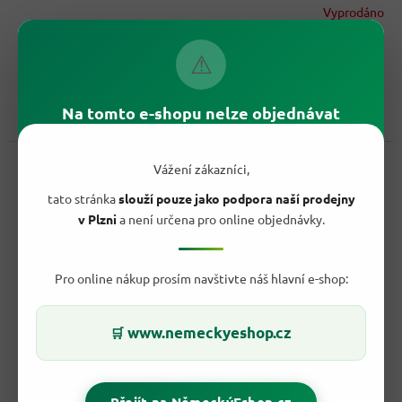
Vyprodáno
90 Kč
/ ks
⚠
Do košíku
Měrná
45 Kč / 100 g
cena:
Wellnax Lemon WC závěsky 4 x 50 g čistí a osvěžují toaletu při
Na tomto e-shopu nelze objednávat
splachování. Citronová vůně a praktická zásoba 4 kusů.
Kód:
4058
Vážení zákazníci,
tato stránka
slouží pouze jako podpora naší prodejny
v Plzni
a není určena pro online objednávky.
Pro online nákup prosím navštivte náš hlavní e-shop:
www.nemeckyeshop.cz
🛒
121 Kč
–25 %
Přejít na NěmeckýEshop.cz