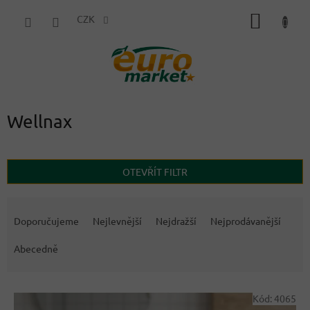
Přejít
NÁKUP
na
CZK
obsah
KOŠÍK
Wellnax
OTEVŘÍT FILTR
Ř
a
Doporučujeme
Nejlevnější
Nejdražší
Nejprodávanější
z
e
Abecedně
n
í
V
p
Kód:
4065
ý